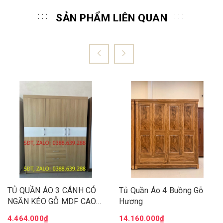
SẢN PHẨM LIÊN QUAN
TỦ QUẦN ÁO 3 CÁNH CÓ
Tủ Quần Áo 4 Buồng Gỗ
NGĂN KÉO GỖ MDF CAO
Hương
CẤP, HIỆN ĐẠI
4.464.000₫
14.160.000₫