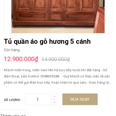
Tủ quần áo gỗ hương 5 cánh
Còn hàng
12.900.000₫
14.900.000₫
Khách miền trung, miền nam liên hệ trực tiếp trước khi đặt hàng. -Số
điện thoại, zalo hotline: 0388639288. -Quý khách có thắc mắc về sản
phẩm có thể gọi điện trực tiếp, hoặc nhắn tin qua zalo. -Giao hàng tận
nơi, thanh toán khi đã kiểm tra và nhận hàng đối với khách miền bắc.
Khách ở miền trung, miền nam cần cọc tiền trước. -Miễn phí vận chuyển
MUA NGAY
SỐ LƯỢNG:
toàn khu vực miền bắc. -Bảo hành 5 năm. ----------------------// Kích
thước: Dài 2m35 Rộng 56cm Cao 2m05