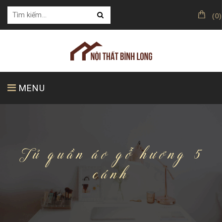
(
0
)
MENU
TRANG CHỦ
GIỚI THIỆU
SẢN PHẨM
Tủ quần áo gỗ hương 5
cánh
KHÁCH HÀNG CỦA CHÚNG TÔI