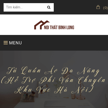
(
0
)
MENU
TRANG CHỦ
GIỚI THIỆU
SẢN PHẨM
Tủ Quần Áo Đa Năng
(Hỗ Trợ Phí Vận Chuyển
Khu Vực Hà Nội)
KHÁCH HÀNG CỦA CHÚNG TÔI