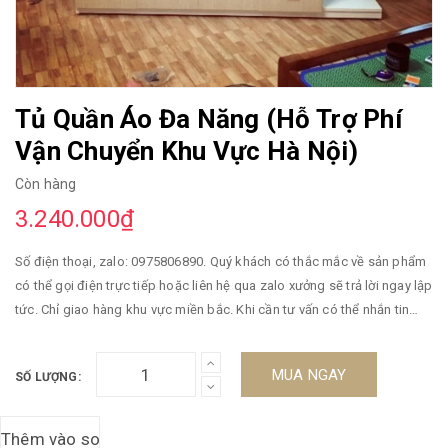
Tủ Quần Áo Đa Năng (Hỗ Trợ Phí
Vận Chuyển Khu Vực Hà Nội)
Còn hàng
3.240.000₫
Số điện thoại, zalo: 0975806890. Quý khách có thắc mắc về sản phẩm
có thể gọi điện trực tiếp hoặc liên hệ qua zalo xưởng sẽ trả lời ngay lập
tức. Chỉ giao hàng khu vực miền bắc. Khi cần tư vấn có thể nhắn tin
qua sàn, Zalo hoặc gọi điện vào số điện thoại trên. Qúy khách nên liên
hệ qua zalo, hoặc điện thoại để được trả lời ngay lập tức. Giao hàng
MUA NGAY
SỐ LƯỢNG:
trong ngày. Cam kết hàng đúng mô tả. Đa dạng mẫu mã, màu sắc, kích
cỡ. Đảm bảo cung cấp các sản phẩm đang được săn đón trên thị
trường hiện nay. Xin vui lòng inbox Shop để được tư vấn thêm về Chế