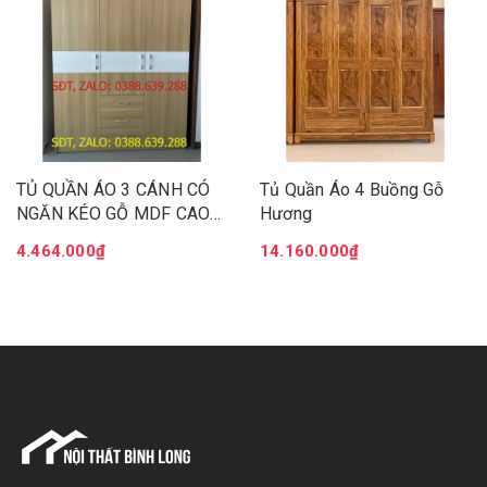
TỦ QUẦN ÁO 3 CÁNH CÓ
Tủ Quần Áo 4 Buồng Gỗ
NGĂN KÉO GỖ MDF CAO
Hương
CẤP, HIỆN ĐẠI
4.464.000₫
14.160.000₫