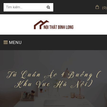
(
0
)
MENU
TRANG CHỦ
GIỚI THIỆU
SẢN PHẨM
Tủ Quần Áo 4 Buồng (
Khu Vực Hà Nội)
KHÁCH HÀNG CỦA CHÚNG TÔI