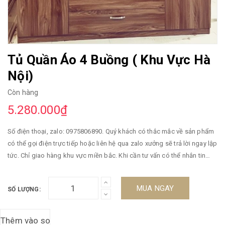
Tủ Quần Áo 4 Buồng ( Khu Vực Hà
Nội)
Còn hàng
5.280.000₫
Số điện thoại, zalo: 0975806890. Quý khách có thắc mắc về sản phẩm
có thể gọi điện trực tiếp hoặc liên hệ qua zalo xưởng sẽ trả lời ngay lập
tức. Chỉ giao hàng khu vực miền bắc. Khi cần tư vấn có thể nhắn tin
qua sàn, Zalo hoặc gọi điện vào số điện thoại trên. Qúy khách nên liên
hệ qua zalo, hoặc điện thoại để được trả lời ngay lập tức. Giao hàng
MUA NGAY
SỐ LƯỢNG:
trong ngày. Cam kết hàng đúng mô tả. Đa dạng mẫu mã, màu sắc, kích
cỡ. Đảm bảo cung cấp các sản phẩm đang được săn đón trên thị
trường hiện nay. Xin vui lòng inbox Shop để được tư vấn thêm về Chế