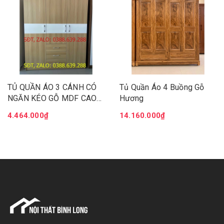
TỦ QUẦN ÁO 3 CÁNH CÓ
Tủ Quần Áo 4 Buồng Gỗ
NGĂN KÉO GỖ MDF CAO
Hương
CẤP, HIỆN ĐẠI
4.464.000₫
14.160.000₫