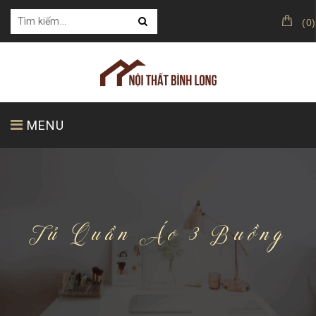
(
0
)
MENU
TRANG CHỦ
GIỚI THIỆU
SẢN PHẨM
Tủ Quần Áo 3 Buồng
KHÁCH HÀNG CỦA CHÚNG TÔI