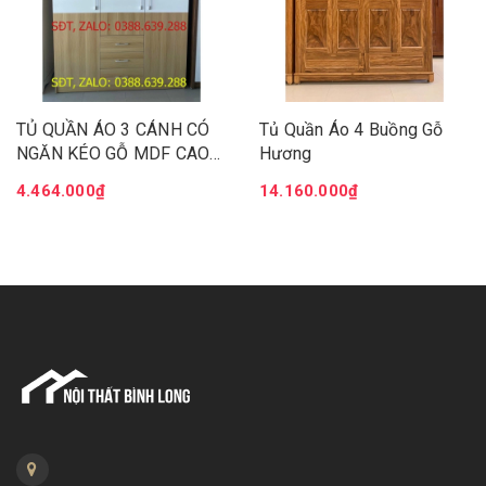
TỦ QUẦN ÁO 3 CÁNH CÓ
Tủ Quần Áo 4 Buồng Gỗ
NGĂN KÉO GỖ MDF CAO
Hương
CẤP, HIỆN ĐẠI
4.464.000₫
14.160.000₫