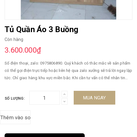
Tủ Quần Áo 3 Buồng
Còn hàng
3.600.000₫
Số điện thoại, zalo: 0975806890. Quý khách có thắc mắc về sản phẩm
có thể gọi điện trực tiếp hoặc liên hệ qua zalo xưởng sẽ trả lời ngay lập
tức. Chỉ giao hàng khu vực miền bắc. Khi cần tư vấn có thể nhắn tin
qua sàn, Zalo hoặc gọi điện vào số điện thoại trên. Qúy khách nên liên
hệ qua zalo, hoặc điện thoại để được trả lời ngay lập tức. Giao hàng
MUA NGAY
SỐ LƯỢNG:
trong ngày. Cam kết hàng đúng mô tả. Đa dạng mẫu mã, màu sắc, kích
cỡ. Đảm bảo cung cấp các sản phẩm đang được săn đón trên thị
trường hiện nay. Xin vui lòng inbox Shop để được tư vấn thêm về Chế
độ Bảo Hành (nếu có) và thông tin chi tiết Sản phẩm.