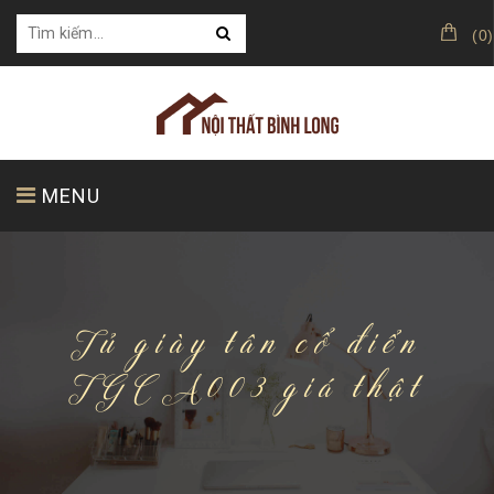
(
0
)
MENU
TRANG CHỦ
GIỚI THIỆU
SẢN PHẨM
Tủ giày tân cổ điển
TGCA003 giá thật
KHÁCH HÀNG CỦA CHÚNG TÔI