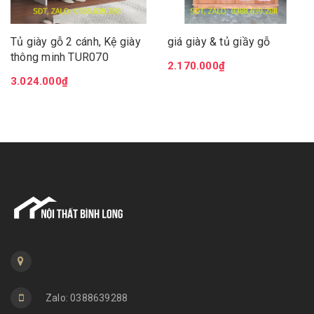
Tủ giày gỗ 2 cánh, Kệ giày
giá giày & tủ giầy gỗ
thông minh TUR070
2.170.000₫
3.024.000₫
Zalo: 0388639288