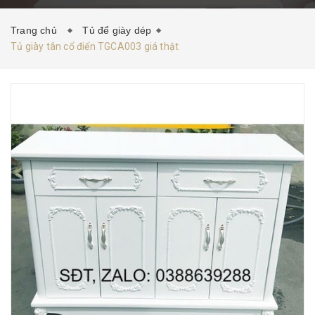
HƯỚNG DẪN MUA HÀNG
TIN TỨC
LIÊN HỆ
Trang chủ
Tủ để giày dép
Tủ giày tân cổ điển TGCA003 giá thật