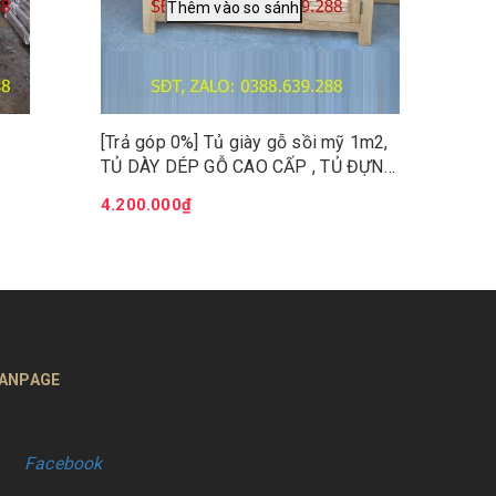
[Trả góp 0%] Tủ giày gỗ sồi mỹ 1m2,
TỦ DÀY DÉP GỖ CAO CẤP , TỦ ĐỰNG
DÀY DÉP
4.200.000₫
ANPAGE
Facebook