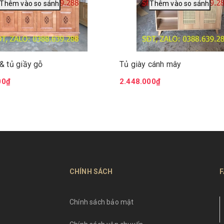
 & tủ giầy gỗ
Tủ giày cánh mây
00₫
2.448.000₫
CHÍNH SÁCH
F
Chính sách bảo mật