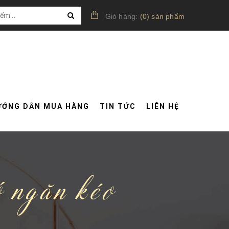
Giỏ hàng:
(
0
)
sản phẩm
ƯỚNG DẪN MUA HÀNG
TIN TỨC
LIÊN HỆ
ó ngăn kéo