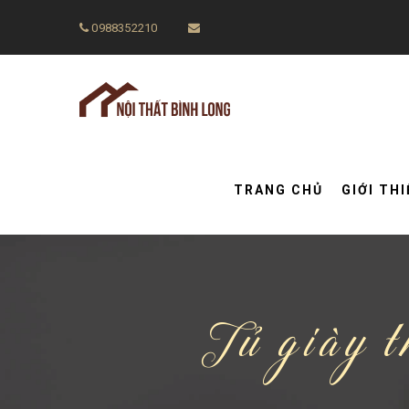
0988352210
TRANG CHỦ
GIỚI TH
Tủ giày t