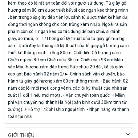
kèm theo đó là rất an toàn đối với người sử dụng. Tủ giày gỗ
hương xám 80 cm được thiết kế với các ngăn kéo thông minh
, bên trong xếp giày dép tiện lợi, cánh tủ được thiết kế hiện đại
đồng thời ngăn không cho côn trùng xâm nhập. Ngoài ra sản
phẩm còn có 1 ngăn kéo có tác dụng để bàn chải, si đánh
giày, áo mưa, ô… 1/Thông số kỹ thuật của tủ giày gỗ hương
xám: Dưới đây là thông số kỹ thuật của tủ giày gỗ hương xám
thiết kê thông minh - rộng 80cm: Chất liệu Gỗ hương xám
Chiều ngang 80 cm Chiều sâu 35 cm Chiều cao 93 cm Màu
sắc Màu hương xám đặc trưng Sức chứa 20 đôi, kể cả giày
cao gót Bảo hành 02 năm 2/► Chính sách vận chuyển, bảo
hành tủ giày gỗ hương xám 80cm thông minh: - Bảo hành 02
năm các lỗi mối mọt, cong vênh, các lỗi kỹ thuật của nhà sản
xuất (1 đổi 1 nếu mối mọt) . - Vận chuyển toàn quốc: + Miễn
phí vận chuyển nội thành Hà Nội (bán kính dưới 30km tính từ
xưởng). + Hỗ trợ 1/2 phí ship ngoại tỉnh. - Nhận hàng và thanh
toán tại nhà.
GIỚI THIỆU