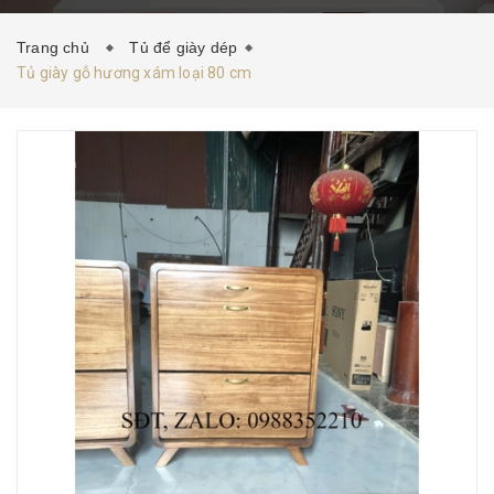
HƯỚNG DẪN MUA HÀNG
TIN TỨC
LIÊN HỆ
Trang chủ
Tủ để giày dép
Tủ giày gỗ hương xám loại 80 cm