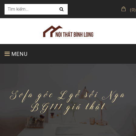
(
0
)
MENU
TRANG CHỦ
GIỚI THIỆU
SẢN PHẨM
Sofa góc L gỗ sồi Nga
BG111 giá thật
KHÁCH HÀNG CỦA CHÚNG TÔI