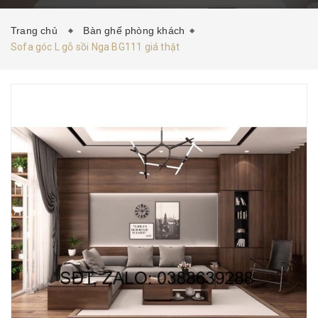
HƯỚNG DẪN MUA HÀNG
TIN TỨC
LIÊN HỆ
Trang chủ
Bàn ghế phòng khách
Sofa góc L gỗ sồi Nga BG111 giá thật