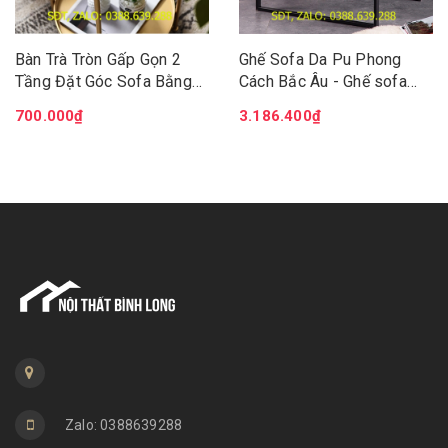
Bàn Trà Tròn Gấp Gọn 2
Ghế Sofa Da Pu Phong
Tầng Đặt Góc Sofa Bằng
Cách Bắc Âu - Ghế sofa
Kim Loại, Bàn Ngồi Cafe
phòng khách hiện đại -
700.000₫
3.186.400₫
Ban Công, Sân Vườn Ngoài
Đệm da chân kim loại chắc
Trời DH-BGK2061
chắn GSF004
Zalo: 0388639288