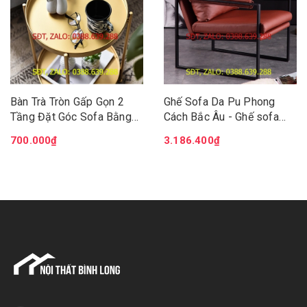
Bàn Trà Tròn Gấp Gọn 2
Ghế Sofa Da Pu Phong
Tầng Đặt Góc Sofa Bằng
Cách Bắc Âu - Ghế sofa
Kim Loại, Bàn Ngồi Cafe
phòng khách hiện đại -
700.000₫
3.186.400₫
Ban Công, Sân Vườn Ngoài
Đệm da chân kim loại chắc
Trời DH-BGK2061
chắn GSF004