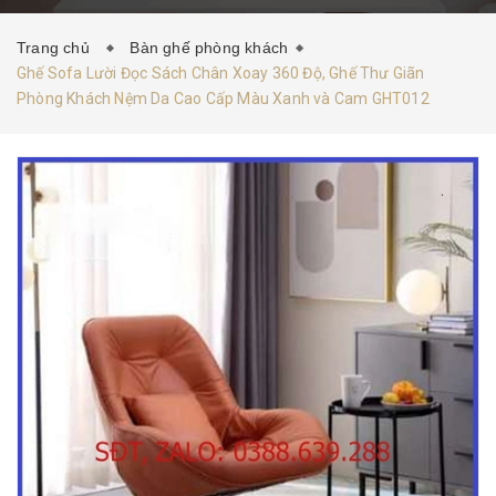
HƯỚNG DẪN MUA HÀNG
TIN TỨC
LIÊN HỆ
Trang chủ
Bàn ghế phòng khách
Ghế Sofa Lười Đọc Sách Chân Xoay 360 Độ, Ghế Thư Giãn
Phòng Khách Nệm Da Cao Cấp Màu Xanh và Cam GHT012