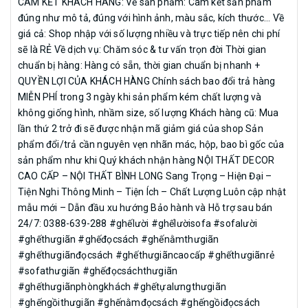
CAM KẾT KHÁCH HÀNG: Về sản phẩm: Cam kết sản phẩm
đúng như mô tả, đúng với hình ảnh, màu sắc, kích thước... Về
giá cả: Shop nhập với số lượng nhiều và trực tiếp nên chi phí
sẽ là RẺ Về dịch vụ: Chăm sóc & tư vấn trọn đời Thời gian
chuẩn bị hàng: Hàng có sẵn, thời gian chuẩn bị nhanh +
QUYỀN LỢI CỦA KHÁCH HÀNG Chính sách bao đổi trả hàng
MIỄN PHÍ trong 3 ngày khi sản phẩm kém chất lượng và
không giống hình, nhầm size, số lượng Khách hàng cũ: Mua
lần thứ 2 trở đi sẽ được nhận mã giảm giá của shop Sản
phẩm đổi/trả cần nguyên vẹn nhãn mác, hộp, bao bì gốc của
sản phẩm như khi Quý khách nhận hàng NỘI THẤT DECOR
CAO CẤP – NỘI THẤT BÌNH LONG Sang Trọng – Hiện Đại –
Tiện Nghi Thông Minh – Tiện Ích – Chất Lượng Luôn cập nhật
mẫu mới – Dẫn đầu xu hướng Bảo hành và Hỗ trợ sau bán
24/7: 0388-639-288 #ghếlười #ghếlườisofa #sofalười
#ghếthưgiãn #ghếđọcsách #ghếnằmthưgiãn
#ghếthưgiãnđọcsách #ghếthưgiãncaocấp #ghếthưgiãnrẻ
#sofathưgiãn #ghếđọcsáchthưgiãn
#ghếthưgiãnphòngkhách #ghếtựalưngthưgiãn
#ghếngồithưgiãn #ghếnằmđọcsách #ghếngồiđọcsách