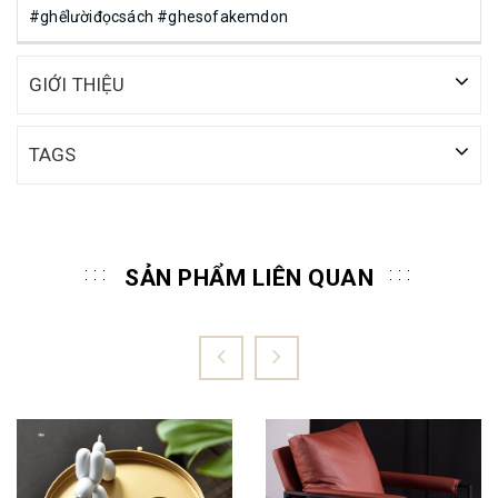
#ghếlườiđọcsách #ghesofakemdon
GIỚI THIỆU
TAGS
SẢN PHẨM LIÊN QUAN