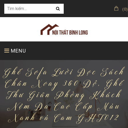
(
0
)
MENU
Ghế Sofa Lười Đọc Sách
TRANG CHỦ
GIỚI THIỆU
SẢN PHẨM
Chân Xoay 360 Độ, Ghế
Thư Giãn Phòng Khách
Nệm Da Cao Cấp Màu
KHÁCH HÀNG CỦA CHÚNG TÔI
Xanh và Cam GHT012