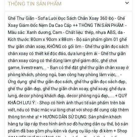
THÔNG TIN SẢN PHẨM
sóc & tư vấn trọn đời Thời gian chuẩn bị hàng: Hàng có sẵn, thời gian
chuẩn bị nhanh + QUYỀN LỢI CỦA KHÁCH HÀNG Chính sách bao đổi
Ghế Thư Giãn - Sofa Lười Đọc Sách Chân Xoay 360 Độ - Ghế
trả hàng MIỄN PHÍ trong 3 ngày khi sản phẩm kém chất lượng và
Xoay Giám Đốc Nệm Da Cao Cấp ++ THÔNG TIN SẢN PHẨM: -
không giống hình, nhầm size, số lượng Khách hàng cũ: Mua lần thứ 2
Màu sắc: Xanh dương, Cam - Chất liệu: thép, nhựa ABS, da -
trở đi sẽ được nhận mã giảm giá của shop Sản phẩm đổi/trả cần
Kích thước: 80cm x 90cm x 88cm - Bộ sản phẩm gồm 01 ghế
nguyên vẹn nhãn mác, hộp, bao bì gốc của sản phẩm như khi Quý
thư giãn chân xoay, KHÔNG có gối ôm - Ghế thư giãn đọc sách
khách nhận hàng NỘI THẤT DECOR CAO CẤP – NỘI THẤT BÌNH LONG
chân xoay có thiết kế độc đáo, dựa lưng êm ái - Ghế thư giãn
Sang Trọng – Hiện Đại – Tiện Nghi Thông Minh – Tiện Ích – Chất
chân xoay cũng có thể dùng làm ghế giám đốc, ghế chơi
Lượng Luôn cập nhật mẫu mới – Dẫn đầu xu hướng Bảo hành và Hỗ trợ
game, livestream,... - Bạn có thể đặt ghế thư giãn chân xoay ở
sau bán 24/7: 0388-639-288 #ghếlười #ghếlườisofa #sofalười
phòng khách, phòng ngủ, ban công hay phòng làm việc,... -
#ghếthưgiãn #ghếđọcsách #ghếnằmthưgiãn #ghếthưgiãnđọcsách
Ứng dụng: ghế thư giãn đọc sách, ghế thư giãn đọc sách đẹp,
#ghếthưgiãncaocấp #ghếthưgiãnrẻ #sofathưgiãn
ghế thư giãn đẹp, ghế thư giãn chân xoay, ghế xoay, ghế dựa
#ghếđọcsáchthưgiãn #ghếthưgiãnphòngkhách #ghếtựalưngthưgiãn
lưng, decor phòng khách đẹp, decor phòng ngủ đẹp,..... + QUÝ
#ghếngồithưgiãn #ghếnằmđọcsách #ghếngồiđọcsách
KHÁCH LƯU Ý: - Shop có hình ảnh thực tế sản phẩm trên bài
viết, nếu có thắc mắc vui lòng chat với shop để cung cấp thêm
#ghếlườiđọcsách #ghesofakemdon
thông tin nhé ạ! + HƯỚNG DẪN SỬ DỤNG: Sản phẩm khách
hàng tự lắp ráp theo hình ảnh sơ đồ hướng dẫn cụ thể, bộ sản
phẩm đã bao gồm phụ kiện và dụng cụ lắp ráp đi kèm + Shop