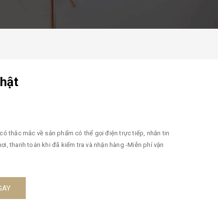
thật
GAY