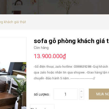
g khách giá thật
sofa gỗ phòng khách giá 
Còn hàng
13.900.000₫
-Số điện thoại, zalo hotline: 0388639288 -Quý khách có thắc mắc về sản phẩm có thể gọi điện trực tiếp, nhắn tin
qua zalo hoặc nhắn tin qua shopee. -Giao hàng tận nơi, thanh toán khi đã kiểm tra và nhận hàng -Miễn phí vận
chuyển -Bảo hành 5 năm. ----------------------//
MUA N
SỐ LƯỢNG: