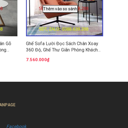
hân Gỗ
Ghế Sofa Lười Đọc Sách Chân Xoay
òng
360 Độ, Ghế Thư Giãn Phòng Khách
0cm
Nệm Da Cao Cấp Màu Xanh và Cam
7.560.000₫
GHT012
ANPAGE
Facebook