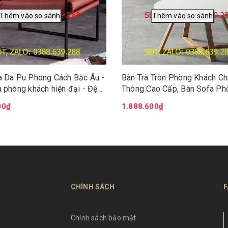
a Da Pu Phong Cách Bắc Âu -
Bàn Trà Tròn Phòng Khách C
 phòng khách hiện đại - Đệm
Thông Cao Cấp, Bàn Sofa Ph
 kim loại chắc chắn GSF004
Khách Chung Cư KT 60cm 8
00₫
1.888.600₫
BAT018 019
CHÍNH SÁCH
F
Chính sách bảo mật