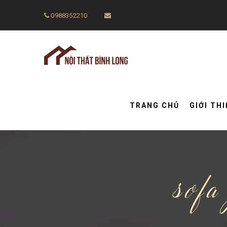
0988352210
TRANG CHỦ
GIỚI TH
sofa