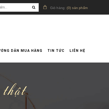
Giỏ hàng:
(
0
)
sản phẩm
ƯỚNG DẪN MUA HÀNG
TIN TỨC
LIÊN HỆ
 thật