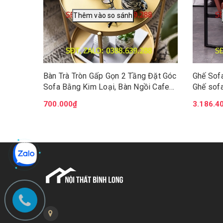
Bàn Trà Tròn Gấp Gọn 2 Tầng Đặt Góc
Ghế Sof
Sofa Bằng Kim Loại, Bàn Ngồi Cafe
Ghế sofa
Ban Công, Sân Vườn Ngoài Trời DH-
da chân
700.000₫
3.186.4
BGK2061