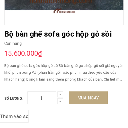
Bộ bàn ghế sofa góc hộp gỗ sồi
Còn hàng
15.600.000₫
Bộ bàn ghế sofa góc hộp gỗ sồiBộ bàn ghế góc hộp gỗ sồi giả nguyên
khối phun bóng PU (phun trần gố hoặc phun màu theo yêu cầu của
khách hàng) bóng lì làm sáng thêm phòng khách của bạn. Chi tiết mặt
phẳng dễ lau chùi. Giả nguyên khối vô cùng sang trọngGỗ đã được
qua tầm sấy bảo hành 5 năm CAM KẾT HÀNG GIỐNG HÌNH 100%Hàng
MUA NGAY
SỐ LƯỢNG:
cồng kềnh nên shop sẽ tự vc