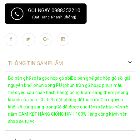
GỌI NGAY 0988352210
(Đặt Hàng Nhanh Chóng)
THÔNG TIN SẢN PHẨM
Bộ bàn ghế sofa góc hộp gỗ sồiBộ bàn ghế góc hộp gỗ sồi giả
nguyên khối phun bóng PU (phun trần gố hoặc phun màu
theo yêu cầu của khách hàng) bóng lì làm sáng thêm phòng
khách của bạn. Chi tiết mặt phẳng dễ lau chùi. Giả nguyên
khối vô cùng sang trọngGỗ đã được qua tầm sấy bảo hành 5
năm CAM KẾT HÀNG GIỐNG HÌNH 100%Hàng cồng kềnh nên
shop sẽ tự vc