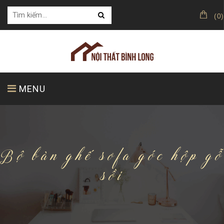
(
0
)
MENU
TRANG CHỦ
GIỚI THIỆU
SẢN PHẨM
Bộ bàn ghế sofa góc hộp gỗ
sồi
KHÁCH HÀNG CỦA CHÚNG TÔI