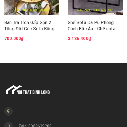
Bàn Trà Tròn Gấp Gọn 2
Ghế Sofa Da Pu Phong
Tầng Đặt Góc Sofa Bằng
Cách Bắc Âu - Ghế sofa
Kim Loại, Bàn Ngồi Cafe
phòng khách hiện đại -
700.000₫
3.186.400₫
Ban Công, Sân Vườn Ngoài
Đệm da chân kim loại chắc
Trời DH-BGK2061
chắn GSF004
Zalo: 0388639288