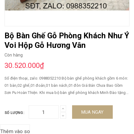
Bộ Bàn Ghế Gỗ Phòng Khách Như Ý
Voi Hộp Gỗ Hương Vân
Còn hàng
30.520.000₫
Số điện thoại, zalo: 0988352210 Bộ bàn ghế phòng khách gồm 6 món:
01 bàn,02 ghế,01 đoản,01 bàn nách,01 đôn Giá Bán Chưa Bao Gồm
Sơn Pu Hoàn Thiện. Khi mua bộ bàn ghế phòng khách Minh Đào tặng
ngay kính bàn, kính đôn kẹp. ~~~ Miễn phí giao hàng ~~~ ->>> Chú Ý
: Ưu Đãi Đặc Biệt Khi Quý Khách Mua 3 sản phẩm cùng 1 lúc bên công
MUA NGAY
SỐ LƯỢNG:
ty chúng tôi có khuyến mãi giảm giá tất lên đến 3% tổng hóa đơn giá trị
sản phẩm ! Hàng bền,đẹp phun PU tỷ mỉ - độ bền trên 100 năm Bảo
Hành : 3năm mối mọt Hàng làm tại xưởng không qua trung gian nên