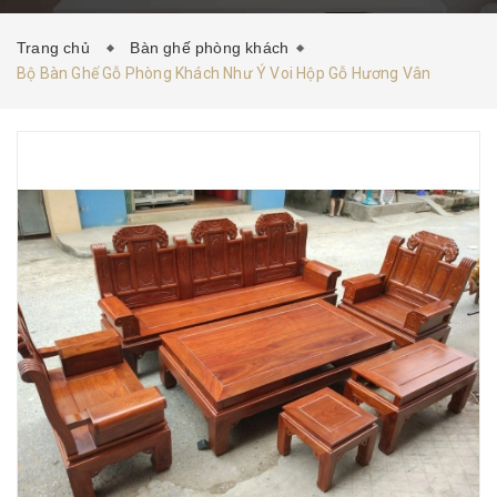
HƯỚNG DẪN MUA HÀNG
TIN TỨC
LIÊN HỆ
Trang chủ
Bàn ghế phòng khách
Bộ Bàn Ghế Gỗ Phòng Khách Như Ý Voi Hộp Gỗ Hương Vân