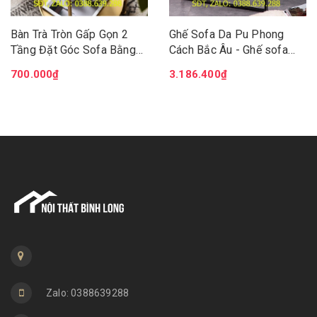
Bàn Trà Tròn Gấp Gọn 2
Ghế Sofa Da Pu Phong
Tầng Đặt Góc Sofa Bằng
Cách Bắc Âu - Ghế sofa
Kim Loại, Bàn Ngồi Cafe
phòng khách hiện đại -
700.000₫
3.186.400₫
Ban Công, Sân Vườn Ngoài
Đệm da chân kim loại chắc
Trời DH-BGK2061
chắn GSF004
Zalo: 0388639288