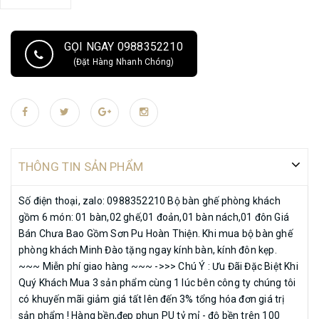
giá tận gốc ! Mời quý khách về xưởng xem hàng thực tế và trao đổi trực
tiếp ! ☆☆☆☆☆ Ưu tiên khách hàng đến xưởng kiểm tra chất lượng gỗ
và ký tên vào mộc rồi mới hoàn thiện sơn PU ☆☆☆☆☆ - Chúng Tôi
GỌI NGAY 0988352210
Chuyên Sản Xuất, Thi Công- Lắp ĐặtĐồ Gỗ : ->Nhận hàng Đặt Theo yêu
(Đặt Hàng Nhanh Chóng)
cầu! ->Bán Hàng Toàn Quốc ! Chúng tôi tự hào và khẳng định rằng: -
Chất lượng gỗ Đúng chủng loại 100%; - Chất lượng sản phẩm Trong
ngoài như nhau. KHÁCH HÀNG KIỂM TRA MỘC KÝ BẢO ĐẢM SAU ĐÓ
CÓ SỞ MỚI BẮT ĐẦU HOÀN THIỆN PHẨN BÊN NGOÀI. Lưu ý: Hiện Nay
trên thị trường có rất nhiều sản phẩm trôi nổi không rõ nguồn gốc của
gỗ, nhất là khi sản phẩm đã sơn lên thì ko thể biết được chính xác loại
THÔNG TIN SẢN PHẨM
gỗ gì, Chính vì vậy ĐỒ GỖ BÌNH CHÂM khuyên quý khách nên kiểm tra
mộc kỹ trước khi sơn để đảm bảm quyền lợi của mình. Mọi chi tiết vui
Số điện thoại, zalo: 0988352210 Bộ bàn ghế phòng khách
lòng liên hệ sđt, zalo: 0988352210
gồm 6 món: 01 bàn,02 ghế,01 đoản,01 bàn nách,01 đôn Giá
Bán Chưa Bao Gồm Sơn Pu Hoàn Thiện. Khi mua bộ bàn ghế
phòng khách Minh Đào tặng ngay kính bàn, kính đôn kẹp.
~~~ Miễn phí giao hàng ~~~ ->>> Chú Ý : Ưu Đãi Đặc Biệt Khi
Quý Khách Mua 3 sản phẩm cùng 1 lúc bên công ty chúng tôi
có khuyến mãi giảm giá tất lên đến 3% tổng hóa đơn giá trị
sản phẩm ! Hàng bền,đẹp phun PU tỷ mỉ - độ bền trên 100