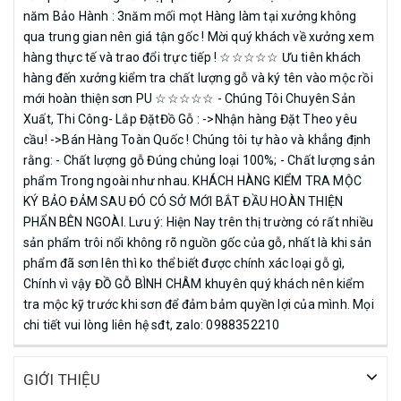
năm Bảo Hành : 3năm mối mọt Hàng làm tại xưởng không
qua trung gian nên giá tận gốc ! Mời quý khách về xưởng xem
hàng thực tế và trao đổi trực tiếp ! ☆☆☆☆☆ Ưu tiên khách
hàng đến xưởng kiểm tra chất lượng gỗ và ký tên vào mộc rồi
mới hoàn thiện sơn PU ☆☆☆☆☆ - Chúng Tôi Chuyên Sản
Xuất, Thi Công- Lắp ĐặtĐồ Gỗ : ->Nhận hàng Đặt Theo yêu
cầu! ->Bán Hàng Toàn Quốc ! Chúng tôi tự hào và khẳng định
rằng: - Chất lượng gỗ Đúng chủng loại 100%; - Chất lượng sản
phẩm Trong ngoài như nhau. KHÁCH HÀNG KIỂM TRA MỘC
KÝ BẢO ĐẢM SAU ĐÓ CÓ SỞ MỚI BẮT ĐẦU HOÀN THIỆN
PHẨN BÊN NGOÀI. Lưu ý: Hiện Nay trên thị trường có rất nhiều
sản phẩm trôi nổi không rõ nguồn gốc của gỗ, nhất là khi sản
phẩm đã sơn lên thì ko thể biết được chính xác loại gỗ gì,
Chính vì vậy ĐỒ GỖ BÌNH CHÂM khuyên quý khách nên kiểm
tra mộc kỹ trước khi sơn để đảm bảm quyền lợi của mình. Mọi
chi tiết vui lòng liên hệ sđt, zalo: 0988352210
GIỚI THIỆU