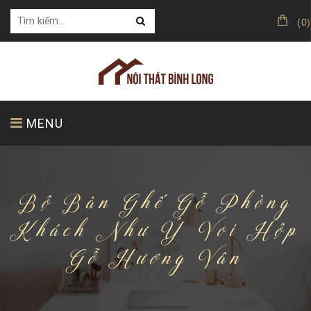
(
0
)
MENU
TRANG CHỦ
GIỚI THIỆU
SẢN PHẨM
Bộ Bàn Ghế Gỗ Phòng
Khách Như Ý Voi Hộp
Gỗ Hương Vân
KHÁCH HÀNG CỦA CHÚNG TÔI