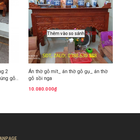
1
16.800
ng 2
Án thờ gỗ mít_ án thờ gỗ gụ_ án thờ
cúng gỗ
gỗ sồi nga
10.080.000₫
ANPAGE