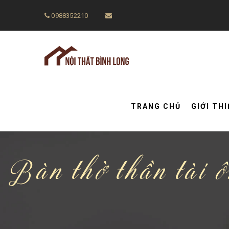
0988352210
TRANG CHỦ
GIỚI TH
Bàn thờ thần tài ô