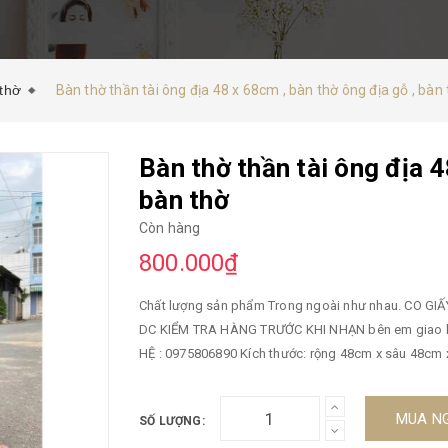
 thờ
Bàn thờ thần tài ông địa 48 x 68cm , bàn thờ ông địa gỗ , bàn
Bàn thờ thần tài ông địa 4
bàn thờ
Còn hàng
800.000₫
Chất lượng sản phẩm Trong ngoài như nhau. CO GIẤY Bảo hành sản phẩm 5 năm, BÊN EM GIAO HÀNG : KHÁCH
DC KIỂM TRA HÀNG TRƯỚC KHI NHẠN bên em giao hàng toàn quốc ., miễn phí vận chuyển tất cả đơn hàng LIÊN
HỆ : 0975806890 Kích thước: rộng 48cm x s
MUA N
SỐ LƯỢNG: