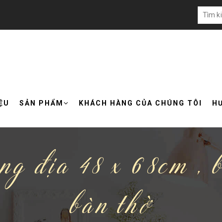
IỆU
SẢN PHẨM
KHÁCH HÀNG CỦA CHÚNG TÔI
H
ng địa 48 x 68cm , b
bàn thờ