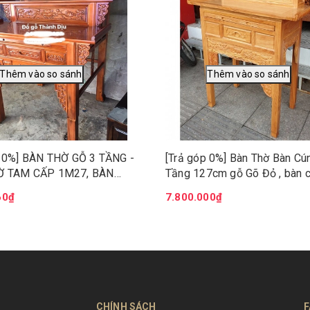
p 0%] BÀN THỜ GỖ 3 TẦNG -
[Trả góp 0%] Bàn Thờ Bàn Cú
Ờ TAM CẤP 1M27, BÀN
Tầng 127cm gỗ Gõ Đỏ , bàn 
Ỗ 3 TẦNG
gõ , bàn thờ gia tiên
60₫
7.800.000₫
CHÍNH SÁCH
F