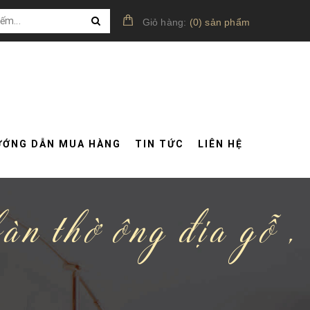
Giỏ hàng:
(
0
)
sản phẩm
ƯỚNG DẪN MUA HÀNG
TIN TỨC
LIÊN HỆ
àn thờ ông địa gỗ ,