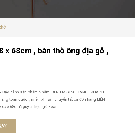
 thờ
8 x 68cm , bàn thờ ông địa gỗ ,
âu 48cm x cao 68cmNguyên liệu: gỗ Xoan
GAY