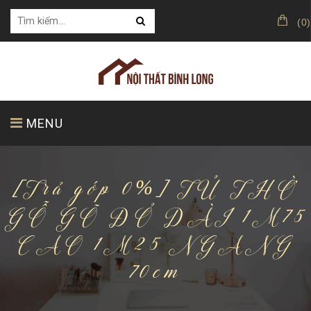
(
0
)
MENU
[Trả góp 0%] TỦ THỜ
TRANG CHỦ
GIỚI THIỆU
SẢN PHẨM
GỖ GÕ ĐỎ DÀI 1M75
CAO 1M25 NGANG
KHÁCH HÀNG CỦA CHÚNG TÔI
70cm