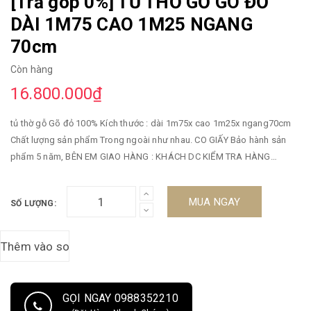
[Trả góp 0%] TỦ THỜ GỖ GÕ ĐỎ
DÀI 1M75 CAO 1M25 NGANG
70cm
Còn hàng
16.800.000₫
tủ thờ gỗ Gõ đỏ 100% Kích thước : dài 1m75x cao 1m25x ngang70cm
Chất lượng sản phẩm Trong ngoài như nhau. CO GIẤY Bảo hành sản
phẩm 5 năm, BÊN EM GIAO HÀNG : KHÁCH DC KIỂM TRA HÀNG
TRƯỚC liên hệ ( 0388639288
MUA NGAY
SỐ LƯỢNG:
GỌI NGAY 0988352210