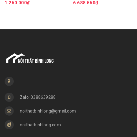
1.260.000₫
6.688.560₫
3 TẦNG
Zalo: 0388639288
noithatbinhlong@gmail.com
noithatbinhlong.com