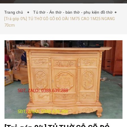
HƯỚNG DẪN MUA HÀNG
TIN TỨC
LIÊN HỆ
Trang chủ
Tủ thờ - Án thờ - bàn thờ - phụ kiện đồ thờ
[Trả góp 0%] TỦ THỜ GỖ GÕ ĐỎ DÀI 1M75 CAO 1M25 NGANG
70cm