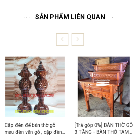
SẢN PHẨM LIÊN QUAN
Cặp đèn để bàn thờ gỗ
[Trả góp 0%] BÀN THỜ GỖ
màu đèn vân gỗ , cặp đèn
3 TẦNG - BÀN THỜ TAM
tổ ong hàng mới mẫu mới
CẤP 1M27, BÀN CÚNG GỖ