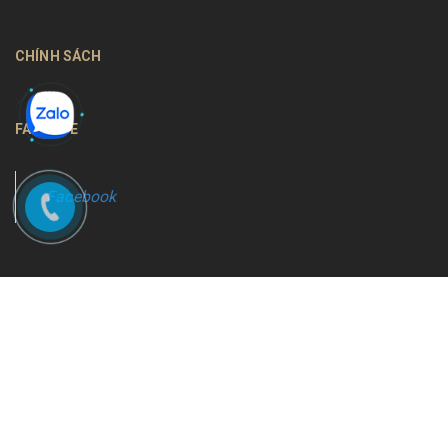
CHÍNH SÁCH
FANPAGE
Facebook
Bản quyền thuộc về
Nội thất Bình Long
Cung cấp bởi
Sapo
Tìm kiếm
Giới thiệu
So sánh