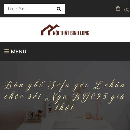
(
0
)
MENU
TRANG CHỦ
GIỚI THIỆU
SẢN PHẨM
Bàn ghế Sofa góc L chân
chéo sồi Nga BG095 giá
thật
KHÁCH HÀNG CỦA CHÚNG TÔI