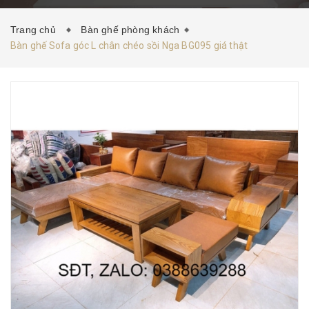
HƯỚNG DẪN MUA HÀNG
TIN TỨC
LIÊN HỆ
Trang chủ
Bàn ghế phòng khách
Bàn ghế Sofa góc L chân chéo sồi Nga BG095 giá thật