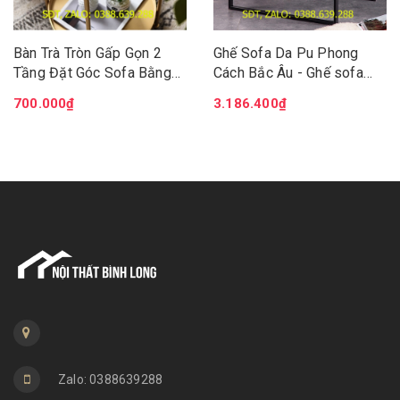
Bàn Trà Tròn Gấp Gọn 2
Ghế Sofa Da Pu Phong
Tầng Đặt Góc Sofa Bằng
Cách Bắc Âu - Ghế sofa
Kim Loại, Bàn Ngồi Cafe
phòng khách hiện đại -
700.000₫
3.186.400₫
Ban Công, Sân Vườn Ngoài
Đệm da chân kim loại chắc
Trời DH-BGK2061
chắn GSF004
Zalo: 0388639288