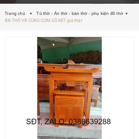
HƯỚNG DẪN MUA HÀNG
TIN TỨC
LIÊN HỆ
Trang chủ
Tủ thờ - Án thờ - bàn thờ - phụ kiện đồ thờ
ÁN THỜ VÀ CÚNG CƠM GỖ MÍT giá thật