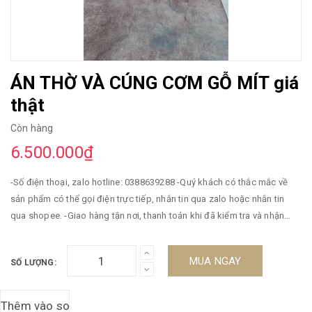
ÁN THỜ VÀ CÚNG CƠM GỖ MÍT giá
thật
Còn hàng
6.500.000₫
-Số điện thoại, zalo hotline: 0388639288 -Quý khách có thắc mắc về
sản phẩm có thể gọi điện trực tiếp, nhắn tin qua zalo hoặc nhắn tin
qua shopee. -Giao hàng tận nơi, thanh toán khi đã kiểm tra và nhận
hàng -Miễn phí vận chuyển -Bảo hành 5 năm. ----------------------//
MUA NGAY
SỐ LƯỢNG: