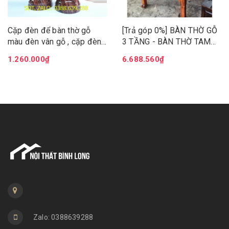
Cặp đèn để bàn thờ gỗ
[Trả góp 0%] BÀN THỜ GỖ
màu đèn vân gỗ , cặp đèn
3 TẦNG - BÀN THỜ TAM
tổ ong hàng mới mẫu mới
CẤP 1M27, BÀN CÚNG GỖ
1.260.000₫
6.688.560₫
3 TẦNG
Zalo: 0388639288