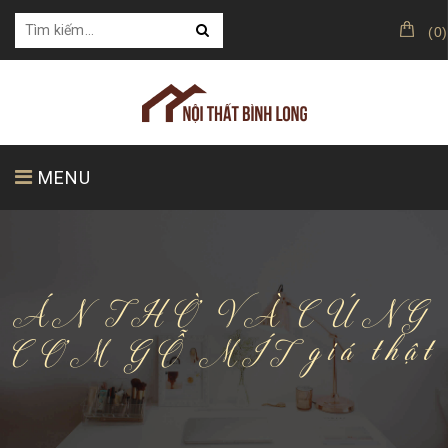
(
0
)
MENU
TRANG CHỦ
GIỚI THIỆU
SẢN PHẨM
ÁN THỜ VÀ CÚNG
CƠM GỖ MÍT giá thật
KHÁCH HÀNG CỦA CHÚNG TÔI