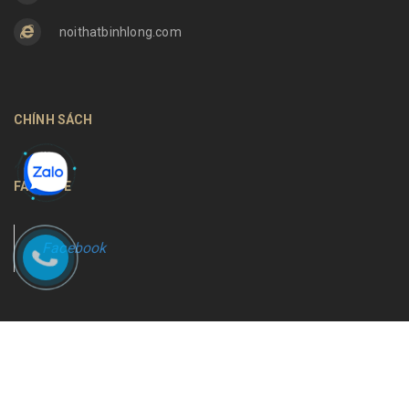
noithatbinhlong.com
CHÍNH SÁCH
FANPAGE
Facebook
Bản quyền thuộc về
Nội thất Bình Long
Cung cấp bởi
Sapo