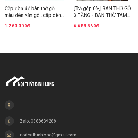
Cặp đèn để bàn thờ gỗ
[Trả góp 0%] BÀN THỜ GỖ
màu đèn vân gỗ , cặp đèn
3 TẦNG - BÀN THỜ TAM
tổ ong hàng mới mẫu mới
CẤP 1M27, BÀN CÚNG GỖ
1.260.000₫
6.688.560₫
3 TẦNG
Zalo: 0388639288
noithatbinhlong@gmail.com