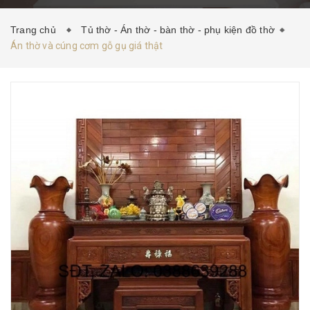
HƯỚNG DẪN MUA HÀNG
TIN TỨC
LIÊN HỆ
Trang chủ
Tủ thờ - Án thờ - bàn thờ - phụ kiện đồ thờ
Án thờ và cúng cơm gỗ gụ giá thật