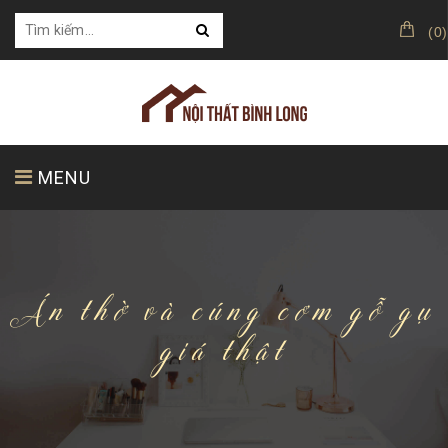
(
0
)
MENU
TRANG CHỦ
GIỚI THIỆU
SẢN PHẨM
Án thờ và cúng cơm gỗ gụ
giá thật
KHÁCH HÀNG CỦA CHÚNG TÔI