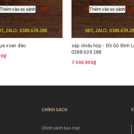
gựa xoan đào
sập chiếu hộp - Đồ Gỗ Bình 
0388 639 288
00₫
7.900.000₫
CHÍNH SÁCH
F
Chính sách bảo mật