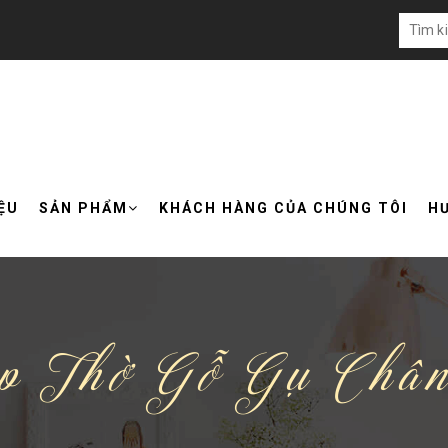
IỆU
SẢN PHẨM
KHÁCH HÀNG CỦA CHÚNG TÔI
H
p Thờ Gỗ Gụ Chân