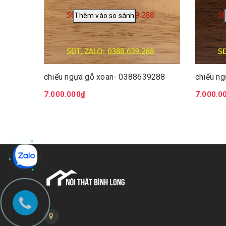
chiếu ngựa gỗ xoan- 0388639288
chiếu n
7.000.000₫
7.000.0