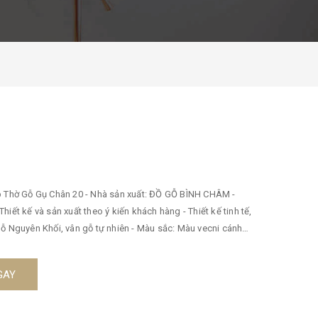
ập Thờ Gỗ Gụ Chân 20 - Nhà sản xuất: ĐỒ GỖ BÌNH CHÂM -
 Thiết kế và sản xuất theo ý kiến khách hàng - Thiết kế tinh tế,
Gỗ Nguyên Khối, vân gỗ tự nhiên - Màu sắc: Màu vecni cánh
ảo vệ 5 lớp PU - Điện thoại xem trong phần mô tả hình sẽ đẹp
GAY