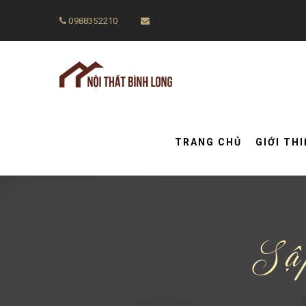
0988352210
TRANG CHỦ
GIỚI TH
Sậ