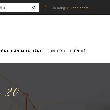
Giỏ hàng:
(
0
)
sản phẩm
ƯỚNG DẪN MUA HÀNG
TIN TỨC
LIÊN HỆ
 20