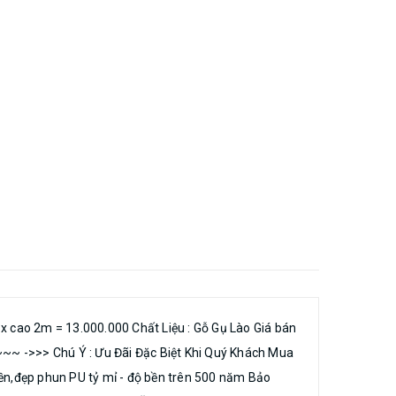
Chiếu Ngựa https://noithatbinhlong.com/sap-nam-chieu-ngua
-an-tho-ban-tho-phu-kien-do-tho-an-tho-ban-tho-phu-kien-do-
ban-tho-phu-kien-do-tho 12 .Hoành Phi Câu Đối :
Bán Hàng Toàn
HsHT5gsb9SRfPm7 -Cơ sở 2: số 77-ĐT429-Cao Dương-Thanh
iLsMTW49 -Cơ sở 3: số 8-đường liên thôn Áng Phao-Cao
oH9tT7 , Hotline:0388.639.288 -
gkiMw/videos Website :
cao 2m = 13.000.000 Chất Liệu : Gỗ Gụ Lào Giá bán
in liên hệ + Email : noithatbinhlong@gmail.com
~~ ->>> Chú Ý : Ưu Đãi Đặc Biệt Khi Quý Khách Mua
bền,đẹp phun PU tỷ mỉ - độ bền trên 500 năm Bảo