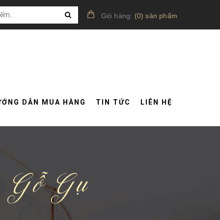
Giỏ hàng:
(
0
)
sản phẩm
ƯỚNG DẪN MUA HÀNG
TIN TỨC
LIÊN HỆ
g Gỗ Gụ