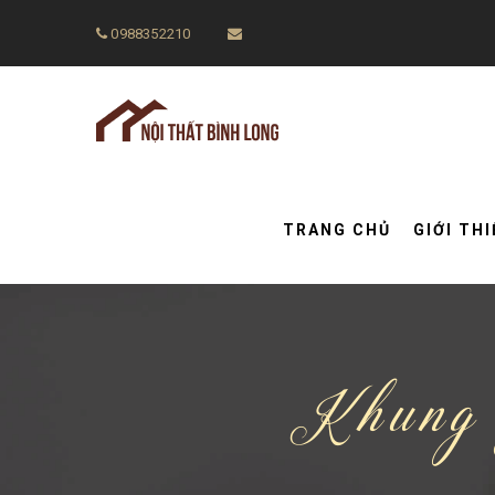
0988352210
TRANG CHỦ
GIỚI TH
Khung 