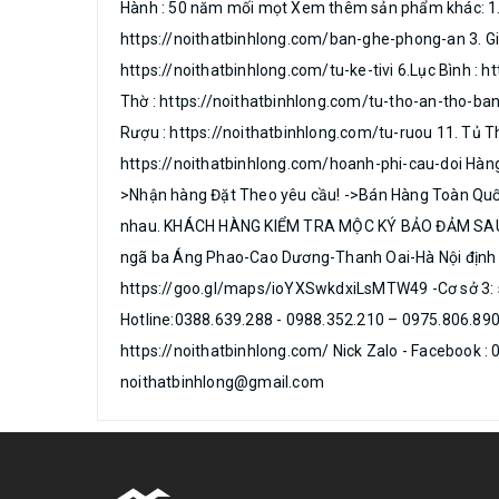
Hành : 50 năm mối mọt Xem thêm sản phẩm khác: 1. 
https://noithatbinhlong.com/ban-ghe-phong-an 3. Giư
https://noithatbinhlong.com/tu-ke-tivi 6.Lục Bình :
Thờ : https://noithatbinhlong.com/tu-tho-an-tho-ba
Rượu : https://noithatbinhlong.com/tu-ruou 11. Tủ T
https://noithatbinhlong.com/hoanh-phi-cau-doi Hàng l
>Nhận hàng Đặt Theo yêu cầu! ->Bán Hàng Toàn Quốc 
nhau. KHÁCH HÀNG KIỂM TRA MỘC KÝ BẢO ĐẢM SAU ĐÓ 
ngã ba Áng Phao-Cao Dương-Thanh Oai-Hà Nội định 
https://goo.gl/maps/ioYXSwkdxiLsMTW49 -Cơ sở 3: 
Hotline:0388.639.288 - 0988.352.210 – 0975.806.8
https://noithatbinhlong.com/ Nick Zalo - Facebook : 
noithatbinhlong@gmail.com