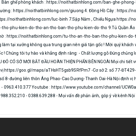
Bàn ghế phòng khách : https://noithatbinhlong.com/ban-ghe-phong-
ờng : https://noithatbinhlong.com/giuong 4. Đồng Hồ Cây : https://no
 https://noithatbinhlong.com/luc-binh 7.Sập Nằm , Chiếu Ngựa https:
n-tho-phu-kien-do-tho-an-tho-ban-tho-phu-kien-do-tho 9.Tủ Quần Áo 
hờ : https://noithatbinhlong.com/tu-tho-an-tho-ban-tho-phu-kien-do-t
àm tại xưởng không qua trung gian nên giá tận gốc ! Mời quý khách về
! Chúng tôi tự hào và khẳng định rằng: - Chất lượng gỗ Đúng chủng 
CÓ SỞ MỚI BẮT ĐẦU HOÀN THIỆN PHẨN BÊN NGOÀI Mọi chi tiết vui lòn
vị https://goo.gl/maps/aTHsHT5gsb9SRfPm7 -Cơ sở 2: số 77-ĐT429-
số 8-đường liên thôn Áng Phao-Cao Dương-Thanh Oai-Hà Nội định vị
90 - 0963.410.377 Youtube : https://www.youtube.com/channel/UCW0
0988.352.210 - 0388.639.288 - Mọi vấn đề phản ảnh, góp ý về kênh Nội T