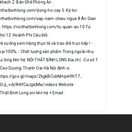
khach 2. Bàn Ghế Phòng Ăn :
ithatbinhlong.com/dong-ho-cay 5. Kệ tivi
//noithatbinhlong.com/sap-nam-chieu-ngua 8.Án Gian
: https://noithatbinhlong.com/tu-quan-ao 10.Tủ
ho 12 .Hoành Phi Câu Đối :
 xưởng xem hàng thực tế và trao đổi trực tiếp ! -
loại 100%; - Chất lượng sản phẩm Trong ngoài như
g liên hệ: NỘI THẤT BÌNH LONG Địa chỉ: -Cơ sở 1:
Cao Dương-Thanh Oai-Hà Nội định vị
 https://goo.gl/maps/ZkgkBCobNHqoH9tT7 ,
aDJj_vdc9HlfCaJgkiMw/videos Website :
hất Bình Long xin liên hệ + Email :