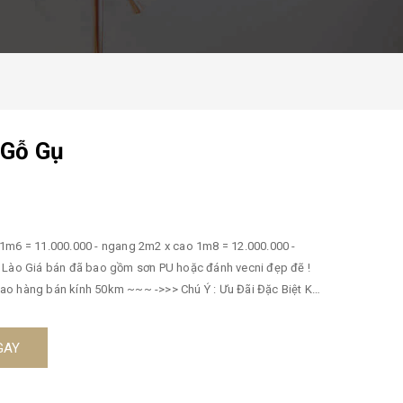
 Gỗ Gụ
1m6 = 11.000.000 - ngang 2m2 x cao 1m8 = 12.000.000 -
ụ Lào Giá bán đã bao gồm sơn PU hoặc đánh vecni đẹp đẽ !
húng tôi có khuyến mãi giảm giá tất lên đến 3% tổng hóa
GAY
 3. Giường : https://noithatbinhlong.com/giuong 4. Đồng Hồ
ivi https://noithatbinhlong.com/tu-ke-tivi 6.Lục Bình :