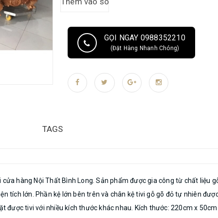
Long đơn vị chuyên phân phối sản phẩm nội thất gỗ 
salon gỗ, sofa góc, giường ngủ, tủ, kệ, bộ bàn ăn, 
giá cả cạnh tranh nhất thị trường. (*) Thông tin liên hệ: Điện thoại/zalo: 0988.352.210 - 0975.806.890 –
GỌI NGAY 0988352210
0388.639.288
(Đặt Hàng Nhanh Chóng)
TAGS
i cửa hàng Nội Thất Bình Long. Sản phẩm được gia công từ chất liệu g
ện tích lớn. Phần kệ lớn bên trên và chân kệ tivi gỗ gõ đỏ tự nhiên đ
ặt được tivi với nhiều kích thước khác nhau. Kích thước: 220cm x 50cm 