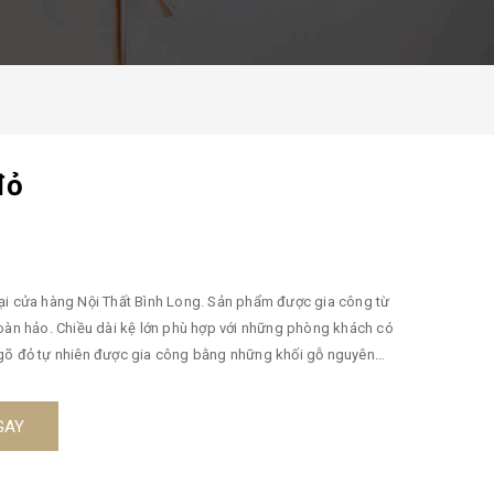
đỏ
tại cửa hàng Nội Thất Bình Long. Sản phẩm được gia công từ
hoàn hảo. Chiều dài kệ lớn phù hợp với những phòng khách có
 gỗ gõ đỏ tự nhiên được gia công bằng những khối gỗ nguyên
ng có thể đặt được tivi với nhiều kích thước khác nhau. Kích
 sắc: Nâu Chiếc kệ tivi gỗ gõ đỏ trang trí phòng khách này
GAY
iữ những đồ đạc của gia đình. Trên mỗi cánh cửa của kệ tivi
n. Bề mặt gỗ được gia công nhẵn bòng giúp toát lên vẻ đẹp
ng khách của các gia đình hiện đại. 🏡 Nội Thất Bình