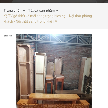
HƯỚNG DẪN MUA HÀNG
TIN TỨC
LIÊN HỆ
Trang chủ
Tất cả sản phẩm
Kệ TV gỗ thiết kế mới sang trọng hiện đại - Nội thất phòng
khách - Nội thất sang trọng - kệ TV