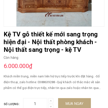
Kệ TV gỗ thiết kế mới sang trọng
hiện đại - Nội thất phòng khách -
Nội thất sang trọng - kệ TV
Còn hàng
6.000.000₫
Khách miền trung, miền nam liên hệ trực tiếp trước khi đặt hàng. -Số
điện thoại, zalo hotline: 0388639288 -Quý khách có thắc mắc về sản
phẩm có thể gọi điện trực tiếp, nhắn tin qua zalo hoặc nhắn tin qua
shopee. -Giao hàng tận nơi, thanh toán khi đã kiểm tra và nhận hàng
đối với khách miền bắc. Khách ở miền trung, miền nam cần cọc tiền
MUA NGAY
SỐ LƯỢNG:
trước. Chi tiết khách liên hệ qua sdt, zalo. -Miễn phí vận chuyển toàn