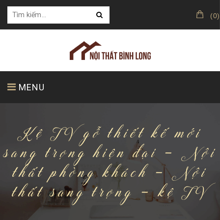
(
0
)
MENU
Kệ TV gỗ thiết kế mới
TRANG CHỦ
GIỚI THIỆU
SẢN PHẨM
sang trọng hiện đại - Nội
thất phòng khách - Nội
KHÁCH HÀNG CỦA CHÚNG TÔI
thất sang trọng - kệ TV