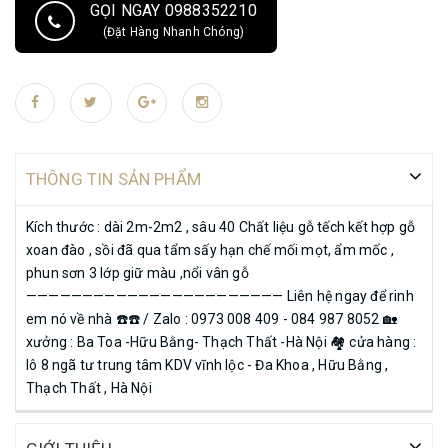
GỌI NGAY 0988352210
(Đặt Hàng Nhanh Chóng)
THÔNG TIN SẢN PHẨM
Kích thước : dài 2m-2m2 , sâu 40 Chất liệu gỗ tếch kết hợp gỗ
xoan đào , sồi đã qua tẩm sấy hạn chế mối mọt, ẩm mốc ,
phun sơn 3 lớp giữ màu ,nổi vân gỗ
——————————————————————— Liên hệ ngay để rinh
em nó về nhà ☎️☎️ / Zalo : 0973 008 409 - 084 987 8052 🏡
xưởng : Ba Toa -Hữu Bằng- Thạch Thất -Hà Nội 🏘 cửa hàng :
lô 8 ngã tư trung tâm KDV vĩnh lộc - Đa Khoa , Hữu Bằng ,
Thạch Thất , Hà Nội