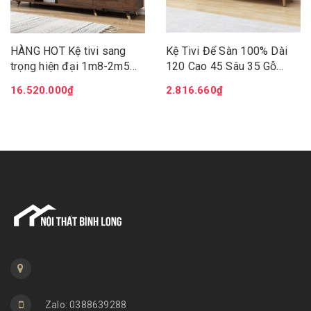
HÀNG HOT Kệ tivi sang
Kệ Tivi Để Sàn 100% Dài
trọng hiện đại 1m8-2m5
120 Cao 45 Sâu 35 Gỗ
tiện ích Kệ tivi gỗ tự nhiên
MDF Lõi Xanh Thago
16.520.000₫
2.816.660₫
cao cấp đa năng sang
trọng LUX-KTV05
Zalo: 0388639288