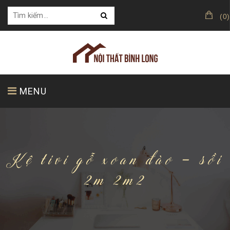
(
0
)
MENU
TRANG CHỦ
GIỚI THIỆU
SẢN PHẨM
Kệ tivi gỗ xoan đào - sồi
2m 2m2
KHÁCH HÀNG CỦA CHÚNG TÔI