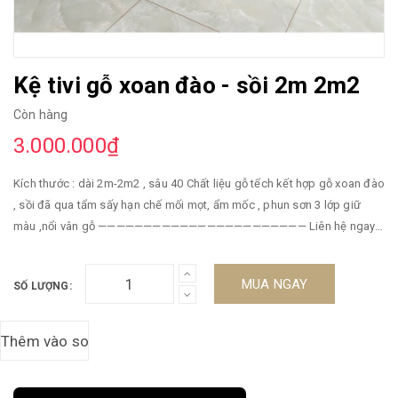
Kệ tivi gỗ xoan đào - sồi 2m 2m2
Còn hàng
3.000.000₫
Kích thước : dài 2m-2m2 , sâu 40 Chất liệu gỗ tếch kết hợp gỗ xoan đào
, sồi đã qua tẩm sấy hạn chế mối mọt, ẩm mốc , phun sơn 3 lớp giữ
màu ,nổi vân gỗ ——————————————————————— Liên hệ ngay
để rinh em nó về nhà ☎️☎️ / Zalo : 0973 008 409 - 084 987 8052 🏡
xưởng : Ba Toa -Hữu Bằng- Thạch Thất -Hà Nội 🏘 cửa hàng : lô 8 ngã
MUA NGAY
SỐ LƯỢNG:
tư trung tâm KDV vĩnh lộc - Đa Khoa , Hữu Bằng , Thạch Thất , Hà Nội