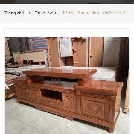
HƯỚNG DẪN MUA HÀNG
TIN TỨC
LIÊN HỆ
Trang chủ
Tủ kệ tivi
Kệ tivi gỗ xoan đào - sồi 2m 2m2