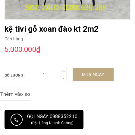
kệ tivi gỗ xoan đào kt 2m2
Còn hàng
5.000.000₫
MUA NGAY
SỐ LƯỢNG:
GỌI NGAY 0988352210
(Đặt Hàng Nhanh Chóng)