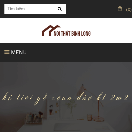
(
0
)
MENU
TRANG CHỦ
GIỚI THIỆU
SẢN PHẨM
kệ tivi gỗ xoan đào kt 2m2
KHÁCH HÀNG CỦA CHÚNG TÔI