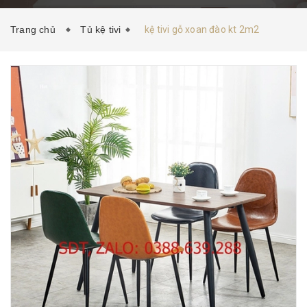
HƯỚNG DẪN MUA HÀNG
TIN TỨC
LIÊN HỆ
Trang chủ
Tủ kệ tivi
kệ tivi gỗ xoan đào kt 2m2