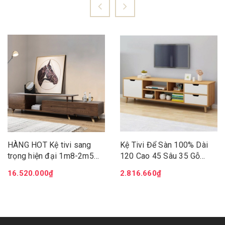
HÀNG HOT Kệ tivi sang
Kệ Tivi Để Sàn 100% Dài
trọng hiện đại 1m8-2m5
120 Cao 45 Sâu 35 Gỗ
tiện ích Kệ tivi gỗ tự nhiên
MDF Lõi Xanh Thago
16.520.000₫
2.816.660₫
cao cấp đa năng sang
trọng LUX-KTV05