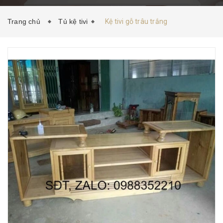
HƯỚNG DẪN MUA HÀNG
TIN TỨC
LIÊN HỆ
Trang chủ
Tủ kệ tivi
Kệ tivi gỗ trâu trắng