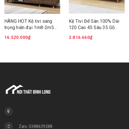
HÀNG HOT Kệ tivi sang
Kệ Tivi Để Sàn 100% Dài
trọng hiện đại 1m8-2m5
120 Cao 45 Sâu 35 Gỗ
tiện ích Kệ tivi gỗ tự nhiên
MDF Lõi Xanh Thago
16.520.000₫
2.816.660₫
cao cấp đa năng sang
trọng LUX-KTV05
Zalo: 0388639288