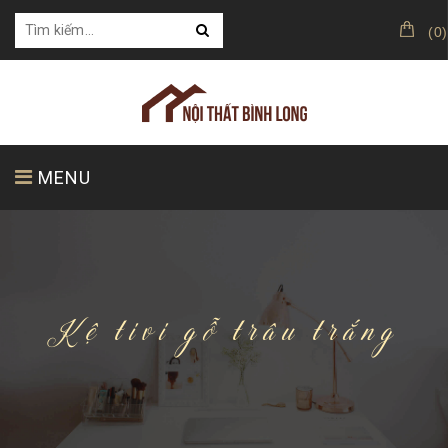
(
0
)
MENU
TRANG CHỦ
GIỚI THIỆU
SẢN PHẨM
Kệ tivi gỗ trâu trắng
KHÁCH HÀNG CỦA CHÚNG TÔI