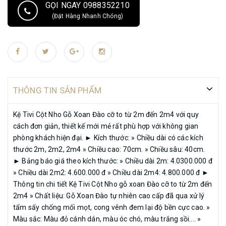
GỌI NGAY 0988352210
bán từ xưởng tại Thanh Oai. » Không qua các khâu trung gian. ► Chính
(Đặt Hàng Nhanh Chóng)
sách vận chuyển, bảo hành: - Bảo hành 03 năm các lỗi mối mọt, cong
vênh, các lỗi kỹ thuật của nhà sản xuất (1 đổi 1 nếu mối mọt). - Vận
chuyển toàn quốc: + Miễn phí vận chuyển nội thành Hà Nội (bán kính
dưới 30km tính từ xưởng). + Hỗ trợ 1/2 phí ship ngoại tỉnh. - Nhận hàng
và thanh toán tại nhà. ►Đừng ngần ngại liên hệ với chúng tôi khi bạn
chưa thể đưa ra được quyết định cuối cùng. **** NỘI THẤT BÌNH LONG
THÔNG TIN SẢN PHẨM
rất hân hạnh được phục vụ quý khách!***
Kệ Tivi Cột Nho Gỗ Xoan Đào cỡ to từ 2m đến 2m4 với quy
cách đơn giản, thiết kế mới mẻ rất phù hợp với không gian
phòng khách hiện đại. ► Kích thước: » Chiều dài có các kích
thước 2m, 2m2, 2m4 » Chiều cao: 70cm. » Chiều sâu: 40cm.
► Bảng báo giá theo kích thước: » Chiều dài 2m: 4.0300.000 đ
» Chiều dài 2m2: 4.600.000 đ » Chiều dài 2m4: 4.800.000 đ ►
Thông tin chi tiết Kệ Tivi Cột Nho gỗ xoan Đào cỡ to từ 2m đến
2m4 » Chất liệu: Gỗ Xoan Đào tự nhiên cao cấp đã qua xử lý
tẩm sấy chống mối mọt, cong vênh đem lại độ bền cực cao. »
Màu sắc: Màu đỏ cánh dán, màu óc chó, màu trắng sồi.... »