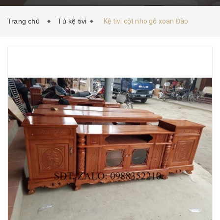
HƯỚNG DẪN MUA HÀNG
TIN TỨC
LIÊN HỆ
Trang chủ
Tủ kệ tivi
Kệ tivi cột nho gỗ xoan Đào