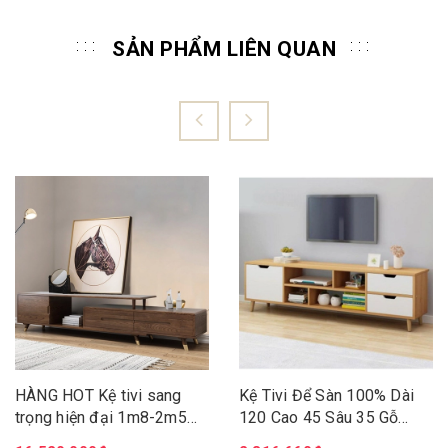
SẢN PHẨM LIÊN QUAN
HÀNG HOT Kệ tivi sang
Kệ Tivi Để Sàn 100% Dài
trọng hiện đại 1m8-2m5
120 Cao 45 Sâu 35 Gỗ
tiện ích Kệ tivi gỗ tự nhiên
MDF Lõi Xanh Thago