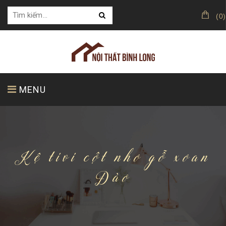
(
0
)
MENU
TRANG CHỦ
GIỚI THIỆU
SẢN PHẨM
Kệ tivi cột nho gỗ xoan
Đào
KHÁCH HÀNG CỦA CHÚNG TÔI