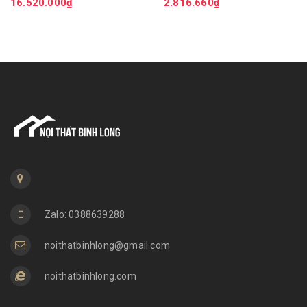
16.520.000₫
2.816.660₫
cao cấp đa năng sang
trọng LUX-KTV05
Zalo: 0388639288
noithatbinhlong@gmail.com
noithatbinhlong.com