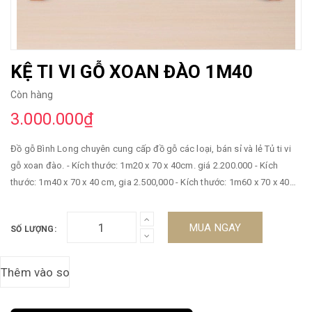
KỆ TI VI GỖ XOAN ĐÀO 1M40
Còn hàng
3.000.000₫
Đồ gỗ Bình Long chuyên cung cấp đồ gỗ các loại, bán sỉ và lẻ Tủ ti vi
gỗ xoan đào. - Kích thước: 1m20 x 70 x 40cm. giá 2.200.000 - Kích
thước: 1m40 x 70 x 40 cm, gia 2.500,000 - Kích thước: 1m60 x 70 x 40
cm ,giá 2.800,000 - Kích thước: 1m80 x 70 x 40 cm , giá 3.100,000 --------
--------------------------------------------------------------------- - Chất liệu: mặt tiền
MUA NGAY
SỐ LƯỢNG:
và khung gỗ xoan đào tự nhiên , còn lại mdf phủ xoan đào sơn pu
chống thấm chống nước - Sản phẩm được tẩm sấy chống cong vênh
mối mọt. - Phun PU màu theo ý quý khách hàng. - Kiểu dáng sang
trọng, chắc chắn đảm bảo hài lòng quý khách. - Bảo hành 2 năm. -
Xưởng chúng tôi nhận đặt hàng theo yêu cầu của quý khách. - Giao