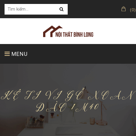
(
0
)
MENU
TRANG CHỦ
GIỚI THIỆU
SẢN PHẨM
KỆ TI VI GỖ XOAN
ĐÀO 1M40
KHÁCH HÀNG CỦA CHÚNG TÔI