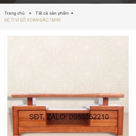
HƯỚNG DẪN MUA HÀNG
TIN TỨC
LIÊN HỆ
Trang chủ
Tất cả sản phẩm
KỆ TI VI GỖ XOAN ĐÀO 1M40