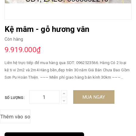
Kệ mâm - gỗ hương vân
Còn hàng
9.919.000₫
Liên hệ trực tiếp để mua hàng qua SDT: 0962523566. Hàng Có 2 loại
kệ ti vi 2m2 và 2m4 Hàng bền,đẹp trên 30 năm Giá Bán Chưa Bao Gồm
Sơn Pu Hoàn Thiện. ~~~ Miễn phí giao hàng bán kính 30km ~~~
HOTLINE: 0962.523.566 ->>> Chú Ý : Ưu Đãi Đặc Biệt Khi Quý Khách
Mua 3 sản phẩm cùng 1 lúc bên công ty chúng tôi có khuyến mãi giảm
MUA NGAY
SỐ LƯỢNG:
giá tất lên đến 3% tổng hóa đơn giá trị sản phẩm ! Hàng bền,đẹp phun
PU tỷ mỉ - độ bền trên 100 năm Bảo Hành : 3năm mối mọt Hàng làm tại
xưởng không qua trung gian nên giá tận gốc ! Mời quý khách về xưởng
xem hàng thực tế và trao đổi trực tiếp ! ☆☆☆☆☆ Ưu tiên khách hàng
đến xưởng kiểm tra chất lượng gỗ và ký tên vào mộc rồi mới hoàn thiện
sơn PU ☆☆☆☆☆ - Chúng Tôi Chuyên Sản Xuất, Thi Công- Lắp ĐặtĐồ