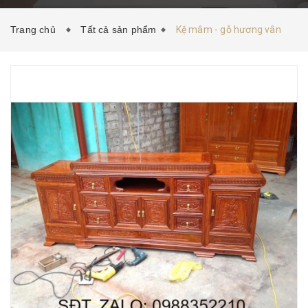
HƯỚNG DẪN MUA HÀNG
TIN TỨC
LIÊN HỆ
Trang chủ
Tất cả sản phẩm
Kệ mâm - gỗ hương vân