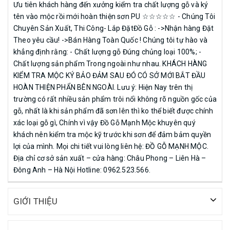
Ưu tiên khách hàng đến xưởng kiểm tra chất lượng gỗ và ký
tên vào mộc rồi mới hoàn thiện sơn PU ☆☆☆☆☆ - Chúng Tôi
Chuyên Sản Xuất, Thi Công- Lắp ĐặtĐồ Gỗ : ->Nhận hàng Đặt
Theo yêu cầu! ->Bán Hàng Toàn Quốc ! Chúng tôi tự hào và
khẳng định rằng: - Chất lượng gỗ Đúng chủng loại 100%; -
Chất lượng sản phẩm Trong ngoài như nhau. KHÁCH HÀNG
KIỂM TRA MỘC KÝ BẢO ĐẢM SAU ĐÓ CÓ SỞ MỚI BẮT ĐẦU
HOÀN THIỆN PHẨN BÊN NGOÀI. Lưu ý: Hiện Nay trên thị
trường có rất nhiều sản phẩm trôi nổi không rõ nguồn gốc của
gỗ, nhất là khi sản phẩm đã sơn lên thì ko thể biết được chính
xác loại gỗ gì, Chính vì vậy Đồ Gỗ Mạnh Mộc khuyên quý
khách nên kiểm tra mộc kỹ trước khi sơn để đảm bảm quyền
lợi của mình. Mọi chi tiết vui lòng liên hệ: ĐỒ GỖ MẠNH MỘC.
Địa chỉ cơ sở sản xuất – cửa hàng: Châu Phong – Liên Hà –
Đông Anh – Hà Nội Hotline: 0962.523.566.
GIỚI THIỆU