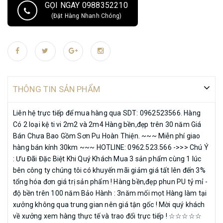
GỌI NGAY 0988352210
Gỗ : ->Nhận hàng Đặt Theo yêu cầu! ->Bán Hàng Toàn Quốc ! Chúng tôi
(Đặt Hàng Nhanh Chóng)
tự hào và khẳng định rằng: - Chất lượng gỗ Đúng chủng loại 100%; -
Chất lượng sản phẩm Trong ngoài như nhau. KHÁCH HÀNG KIỂM TRA
MỘC KÝ BẢO ĐẢM SAU ĐÓ CÓ SỞ MỚI BẮT ĐẦU HOÀN THIỆN PHẨN
BÊN NGOÀI. Lưu ý: Hiện Nay trên thị trường có rất nhiều sản phẩm trôi
nổi không rõ nguồn gốc của gỗ, nhất là khi sản phẩm đã sơn lên thì ko
thể biết được chính xác loại gỗ gì, Chính vì vậy Đồ Gỗ Mạnh Mộc
THÔNG TIN SẢN PHẨM
khuyên quý khách nên kiểm tra mộc kỹ trước khi sơn để đảm bảm
quyền lợi của mình. Mọi chi tiết vui lòng liên hệ: ĐỒ GỖ MẠNH MỘC. Địa
Liên hệ trực tiếp để mua hàng qua SDT: 0962523566. Hàng
chỉ cơ sở sản xuất – cửa hàng: Châu Phong – Liên Hà – Đông Anh –
Có 2 loại kệ ti vi 2m2 và 2m4 Hàng bền,đẹp trên 30 năm Giá
Hà Nội Hotline: 0962.523.566.
Bán Chưa Bao Gồm Sơn Pu Hoàn Thiện. ~~~ Miễn phí giao
hàng bán kính 30km ~~~ HOTLINE: 0962.523.566 ->>> Chú Ý
: Ưu Đãi Đặc Biệt Khi Quý Khách Mua 3 sản phẩm cùng 1 lúc
bên công ty chúng tôi có khuyến mãi giảm giá tất lên đến 3%
tổng hóa đơn giá trị sản phẩm ! Hàng bền,đẹp phun PU tỷ mỉ -
độ bền trên 100 năm Bảo Hành : 3năm mối mọt Hàng làm tại
xưởng không qua trung gian nên giá tận gốc ! Mời quý khách
về xưởng xem hàng thực tế và trao đổi trực tiếp ! ☆☆☆☆☆