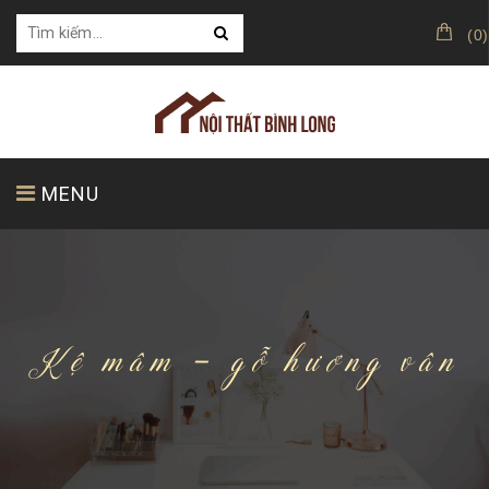
(
0
)
MENU
TRANG CHỦ
GIỚI THIỆU
SẢN PHẨM
Kệ mâm - gỗ hương vân
KHÁCH HÀNG CỦA CHÚNG TÔI