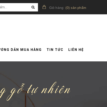
Giỏ hàng:
(
0
)
sản phẩm
ƯỚNG DẪN MUA HÀNG
TIN TỨC
LIÊN HỆ
g gỗ tự nhiên