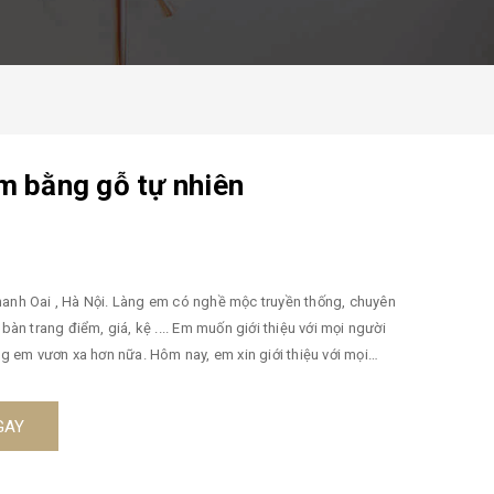
m bằng gỗ tự nhiên
hanh Oai , Hà Nội. Làng em có nghề mộc truyền thống, chuyên
ệ .... Em muốn giới thiệu với mọi người
m nay, em xin giới thiệu với mọi
 đình. Kệ góc có thể tận dụng không gian góc và tăng thêm độ
GAY
t kiệm chi phí vận chuyển do hàng cồng kềnh nên xưởng sản