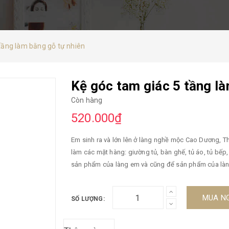
tầng làm bằng gỗ tự nhiên
Kệ góc tam giác 5 tầng là
Còn hàng
520.000₫
Em sinh ra và lớn lên ở làng nghề mộc Cao Dương, T
làm các mặt hàng: giường tủ, bàn ghế, tủ áo, tủ bếp, bàn trang điểm, giá, k
sản phẩm của làng em và cũng để sản phẩm của làng em vươn xa hơn nữa. Hô
người chiếc kệ góc đa năng, rất hữu ích với mọi gia
thẩm mĩ cho ngôi nhà. Nguyên liệu: Làm bằng gỗ cao su tự nhiên 100%, có 5 tầng , mặt kệ có bề rộng 30cm, cao
MUA N
SỐ LƯỢNG:
100cm . Kệ được chà mịn và phủ 1 lớp sơn bóng để tăng độ thẩm mĩ và tránh ẩm mốc, độ bảo quản được lâu bền
hơn. Kệ được sử dụng với nhiều mục đích: giá để đồ, để cây, để trang trí, để mỹ phẩm,... Quy cách đóng gói: để
thuận tiện trong quá trình vận chuyển cũng như tiế