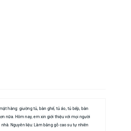
dễ dàng. Em có lợi thế là lấy được giá
á ạ. Em xin cam kết: Đây là hàng làm
hơn. Còn rất nhiêu kích thước, anh chị
acebook để em tư vấn ạ.
ặt hàng: giường tủ, bàn ghế, tủ áo, tủ bếp, bàn
ơn nữa. Hôm nay, em xin giới thiệu với mọi người
i nhà. Nguyên liệu: Làm bằng gỗ cao su tự nhiên