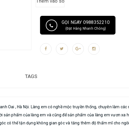
xuất sẽ tháo rời. Khách về sẽ tự lắp theo hướng dẫn và các chốt 1 cách 
xưởng do nhà chú em làm , không qua trung gan nên anh chị yên tâm về gi
bằng gỗ tự nhiên 100% không phải gỗ công nghiệp, ván ép nên độ bền cao 
GỌI NGAY 0988352210
cần gì liên theo sđt 0973 738 226, zalo, shoppee, f
(Đặt Hàng Nhanh Chóng)
TAGS
anh Oai , Hà Nội. Làng em có nghề mộc truyền thống, chuyên làm các m
người sản phẩm của làng em và cũng để sản phẩm của làng em vươn xa h
Kệ góc có thể tận dụng không gian góc và tăng thêm độ thẩm mĩ cho ngô