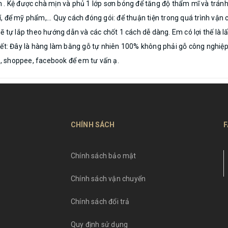
m . Kệ được chà mịn và phủ 1 lớp sơn bóng để tăng độ thẩm mĩ và trá
trí, để mỹ phẩm,... Quy cách đóng gói: để thuận tiện trong quá trình vậ
ẽ tự lắp theo hướng dẫn và các chốt 1 cách dễ dàng. Em có lợi thế là
kết: Đây là hàng làm bằng gỗ tự nhiên 100% không phải gỗ công nghiệp,
lo, shoppee, facebook để em tư vấn ạ.
CHÍNH SÁCH
F
Chính sách bảo mật
Chính sách vận chuyển
Chính sách đổi trả
Quy định sử dụng