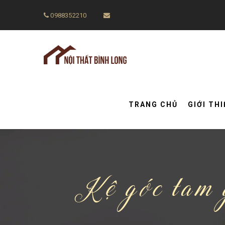
0988352210
TRANG CHỦ
GIỚI TH
Kệ góc tam g