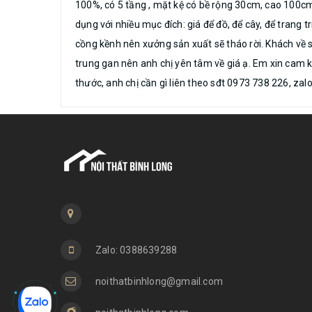
100%, có 5 tầng , mặt kệ có bề rộng 30cm, cao 100c
dụng với nhiều mục đích: giá để đồ, để cây, để trang 
cồng kềnh nên xưởng sản xuất sẽ tháo rời. Khách về s
trung gan nên anh chị yên tâm về giá ạ. Em xin cam 
thước, anh chị cần gì liên theo sđt 0973 738 226, za
Zalo: 0388639288
noithatbinhlong@gmail.com