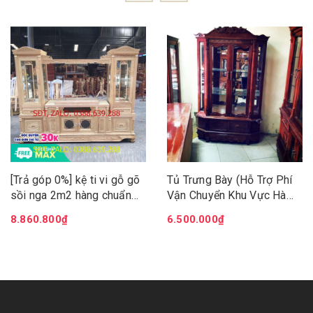
[Trả góp 0%] kệ ti vi gỗ gõ
Tủ Trưng Bày (Hỗ Trợ Phí
sồi nga 2m2 hàng chuẩn
Vận Chuyển Khu Vực Hà
xuất khẩu - Kệ ti vi - tủ
Nội)
8.860.800₫
6.500.000₫
rượu liền kề sang trọng quý
phái