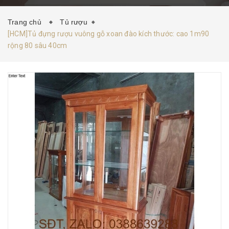
HƯỚNG DẪN MUA HÀNG
TIN TỨC
LIÊN HỆ
Trang chủ
Tủ rượu
[HCM]Tủ đựng rượu vuông gỗ xoan đào kích thước: cao 1m90
rộng 80 sâu 40cm