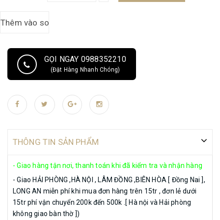
lợi - Giao hàng nhanh qua đường dây nóng chăm sóc khách hàng:
0388 639 288 hoặc 0388 639 288
GỌI NGAY 0988352210
(Đặt Hàng Nhanh Chóng)
THÔNG TIN SẢN PHẨM
- Giao hàng tận nơi, thanh toán khi đã kiểm tra và nhận hàng
- Giao HẢI PHÒNG ,HÀ NỘI , LÂM ĐỒNG ,BIÊN HÒA [ Đồng Nai ],
LONG AN miễn phí khi mua đơn hàng trên 15tr , đơn lẻ dưới
15tr phí vận chuyển 200k đến 500k .[ Hà nội và Hải phòng
không giao bàn thờ ])