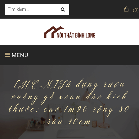
(
0
)
MENU
[HCM]Tủ đựng rượu
TRANG CHỦ
GIỚI THIỆU
SẢN PHẨM
vuông gỗ xoan đào kích
thước: cao 1m90 rộng 80
KHÁCH HÀNG CỦA CHÚNG TÔI
sâu 40cm