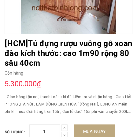
[HCM]Tủ đựng rượu vuông gỗ xoan
đào kích thước: cao 1m90 rộng 80
sâu 40cm
Còn hàng
5.300.000₫
- Giao hàng tận nơi, thanh toán khi đã kiểm tra và nhận hàng - Giao HẢI
PHÒNG ,HÀ NỘI , LÂM ĐỒNG ,BIÊN HÒA [ Đồng Nai ], LONG AN miễn
phí khi mua đơn hàng trên 15tr , đơn lẻ dưới 15tr phí vận chuyển 200k
đến 500k .[ Hà nội và Hải phòng không giao bàn thờ ]) - Giao hàng
miễn phí nội thành HỒ CHÍ MINH , BÌNH DƯƠNG ( trừ Bến Cát, Tân Uyên,
MUA NGAY
SỐ LƯỢNG:
Dầu Tiếng) - Được đổi trả trong vòng 24h với chính sách đặc biệt thuận