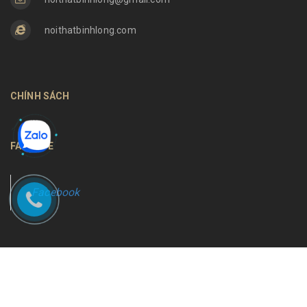
noithatbinhlong.com
CHÍNH SÁCH
FANPAGE
Facebook
Bản quyền thuộc về
Nội thất Bình Long
Cung cấp bởi
Sapo