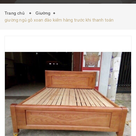
HƯỚNG DẪN MUA HÀNG
TIN TỨC
LIÊN HỆ
Trang chủ
Giường
giường ngủ gỗ xoan đào kiểm hàng trước khi thanh toán