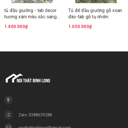
tủ đầu giường - tab decor
Tủ để đầu giường gỗ xoan
hương xám màu sắc sang
đào-tab gỗ tụ nhiên
trong lịch lãm làm tôn nét
1.400.000₫
1.050.000₫
đep cho căn phòng
Zalo: 0388639288
noithatbinhlong@gmail.com