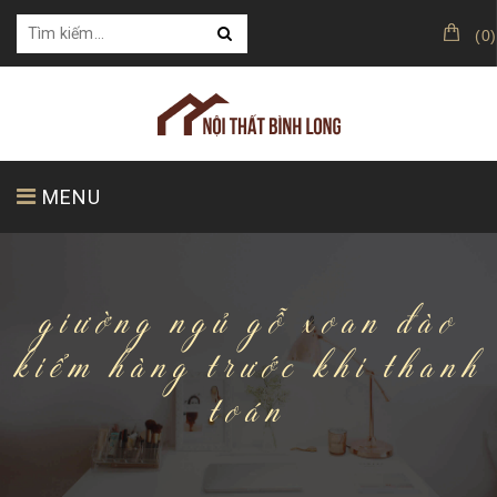
(
0
)
MENU
TRANG CHỦ
GIỚI THIỆU
SẢN PHẨM
giường ngủ gỗ xoan đào
kiểm hàng trước khi thanh
toán
KHÁCH HÀNG CỦA CHÚNG TÔI