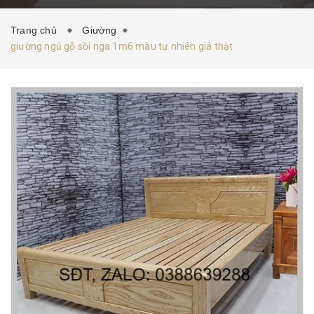
HƯỚNG DẪN MUA HÀNG
TIN TỨC
LIÊN HỆ
Trang chủ
Giường
giường ngủ gỗ sồi nga 1m6 màu tự nhiên giá thật