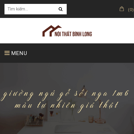
(
0
)
MENU
TRANG CHỦ
GIỚI THIỆU
SẢN PHẨM
giường ngủ gỗ sồi nga 1m6
màu tự nhiên giá thật
KHÁCH HÀNG CỦA CHÚNG TÔI