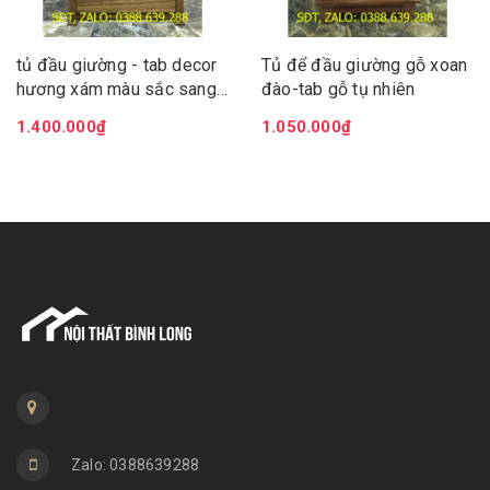
tủ đầu giường - tab decor
Tủ để đầu giường gỗ xoan
hương xám màu sắc sang
đào-tab gỗ tụ nhiên
trong lịch lãm làm tôn nét
1.400.000₫
1.050.000₫
đep cho căn phòng
Zalo: 0388639288