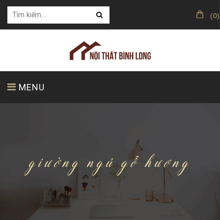
(
0
)
MENU
TRANG CHỦ
GIỚI THIỆU
SẢN PHẨM
giường ngủ gỗ hương
KHÁCH HÀNG CỦA CHÚNG TÔI