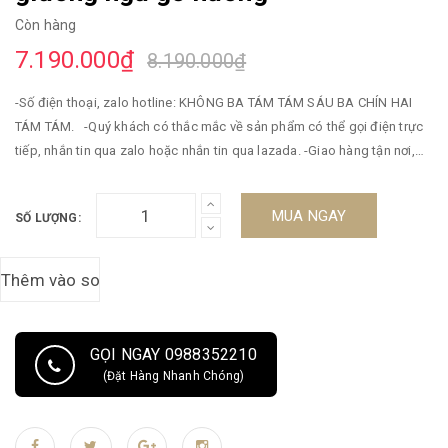
Còn hàng
7.190.000₫
8.190.000₫
-Số điện thoại, zalo hotline: KHÔNG BA TÁM TÁM SÁU BA CHÍN HAI
TÁM TÁM. -Quý khách có thắc mắc về sản phẩm có thể gọi điện trực
tiếp, nhắn tin qua zalo hoặc nhắn tin qua lazada. -Giao hàng tận nơi,
thanh toán khi đã kiểm tra và nhận hàng đối với khách miền bắc. Khách
ở miền trung, miền nam cần cọc tiền trước. -Miễn phí vận chuyển toàn
MUA NGAY
SỐ LƯỢNG:
khu vực miền bắc. -Bảo hành 5 năm. Dài 2m, rộng 1m8.
GỌI NGAY 0988352210
(Đặt Hàng Nhanh Chóng)