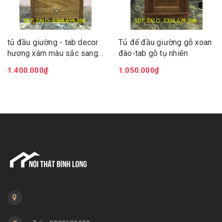
tủ đầu giường - tab decor
Tủ để đầu giường gỗ xoan
hương xám màu sắc sang
đào-tab gỗ tụ nhiên
trong lịch lãm làm tôn nét
1.400.000₫
1.050.000₫
đep cho căn phòng