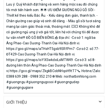
Lưu ý: Quý khách đặt hàng và xem hàng mộc sau đó chúng
tôi mới tiến hành sơn. 🌟🌟 ƯU ĐIỂM GIƯỜNG NGỦ GỖ SỒI -
Thiết kế theo kiểu Bắc Âu. - Kiểu dáng đơn giản, thanh lịch. -
Chân giường cao giúp vệ sinh dễ dàng. - Màu gỗ sồi tươi sáng
mang lại cảm giác thoải mái, thoáng mát. 💥💥 Không khó để
có giường ngủ ưng ý với giá tốt, liên hệ với chúng tôi để được
tư vấn nhé!!! ĐỒ GỖ BIỂN ĐÔNG 🎪 Địa chỉ: -Cơ sở 1: ngã ba
Áng Phao-Cao Dương-Thanh Oai-Hà Nội định vị
https://goo.gl/maps/aTHsHT5gsb9SRfPm7 -Cơ sở 2: số 77-
ĐT429-Cao Dương-Thanh Oai-Hà Nội định vị
https://goo.gl/maps/ioYXSwkdxiLsMTW49 -Cơ sở 3: số 8-
đường liên thôn Áng Phao-Cao Dương-Thanh Oai-Hà Nội định
vị https://goo.gl/maps/ZkgkBCobNHqoH9tT7 📞 Hotine/Zalo:
0388 639 288 - 0988 352 210 🌐 Web: noithatbinhlong.com
#giuongngu #giuongngugosoi #giuongngudep
#giuongngugiare
GIỚI THIỆU