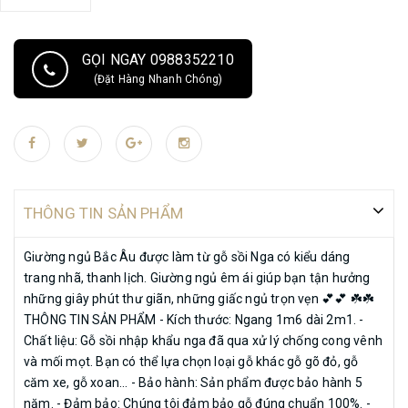
🌟🌟 ƯU ĐIỂM GIƯỜNG NGỦ GỖ SỒI - Thiết kế theo kiểu Bắc Âu. - Kiểu
dáng đơn giản, thanh lịch. - Chân giường cao giúp vệ sinh dễ dàng. -
Màu gỗ sồi tươi sáng mang lại cảm giác thoải mái, thoáng mát. 💥💥
GỌI NGAY 0988352210
Không khó để có giường ngủ ưng ý với giá tốt, liên hệ với chúng tôi để
(Đặt Hàng Nhanh Chóng)
được tư vấn nhé!!! ĐỒ GỖ BIỂN ĐÔNG 🎪 Địa chỉ: -Cơ sở 1: ngã ba Áng
Phao-Cao Dương-Thanh Oai-Hà Nội định vị
https://goo.gl/maps/aTHsHT5gsb9SRfPm7 -Cơ sở 2: số 77-ĐT429-
Cao Dương-Thanh Oai-Hà Nội định vị
https://goo.gl/maps/ioYXSwkdxiLsMTW49 -Cơ sở 3: số 8-đường liên
thôn Áng Phao-Cao Dương-Thanh Oai-Hà Nội định vị
THÔNG TIN SẢN PHẨM
https://goo.gl/maps/ZkgkBCobNHqoH9tT7 📞 Hotine/Zalo: 0388 639
288 - 0988 352 210 🌐 Web: noithatbinhlong.com #giuongngu
Giường ngủ Bắc Âu được làm từ gỗ sồi Nga có kiểu dáng
#giuongngugosoi #giuongngudep #giuongngugiare
trang nhã, thanh lịch. Giường ngủ êm ái giúp bạn tận hưởng
những giây phút thư giãn, những giấc ngủ trọn vẹn 💕💕 ☘️☘️
THÔNG TIN SẢN PHẨM - Kích thước: Ngang 1m6 dài 2m1. -
Chất liệu: Gỗ sồi nhập khẩu nga đã qua xử lý chống cong vênh
và mối mọt. Bạn có thể lựa chọn loại gỗ khác gỗ gõ đỏ, gỗ
căm xe, gỗ xoan... - Bảo hành: Sản phẩm được bảo hành 5
năm. - Đảm bảo: Chúng tôi đảm bảo gỗ đúng chuẩn 100%. -