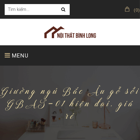
(
0
)
MENU
TRANG CHỦ
GIỚI THIỆU
SẢN PHẨM
Giường ngủ Bắc Âu gỗ sồi
GBAS-01 hiện đại, giá
rẻ
KHÁCH HÀNG CỦA CHÚNG TÔI