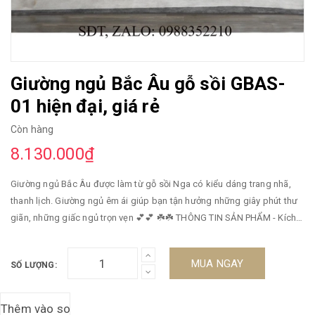
Giường ngủ Bắc Âu gỗ sồi GBAS-
01 hiện đại, giá rẻ
Còn hàng
8.130.000₫
Giường ngủ Bắc Âu được làm từ gỗ sồi Nga có kiểu dáng trang nhã,
thanh lịch. Giường ngủ êm ái giúp bạn tận hưởng những giây phút thư
giãn, những giấc ngủ trọn vẹn 💕💕 ☘️☘️ THÔNG TIN SẢN PHẨM - Kích
thước: Ngang 1m6 dài 2m1. - Chất liệu: Gỗ sồi nhập khẩu nga đã qua
xử lý chống cong vênh và mối mọt. Bạn có thể lựa chọn loại gỗ khác gỗ
MUA NGAY
SỐ LƯỢNG:
gõ đỏ, gỗ căm xe, gỗ xoan... - Bảo hành: Sản phẩm được bảo hành 5
năm. - Đảm bảo: Chúng tôi đảm bảo gỗ đúng chuẩn 100%. - Lưu ý: Quý
khách đặt hàng và xem hàng mộc sau đó chúng tôi mới tiến hành sơn.