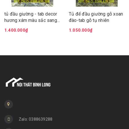
tủ đầu giường - tab decor
Tủ để đầu giường gỗ xoan
hương xám màu sắc sang
đào-tab gỗ tụ nhiên
trong lịch lãm làm tôn nét
1.400.000₫
1.050.000₫
đep cho căn phòng
Zalo: 0388639288