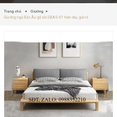
HƯỚNG DẪN MUA HÀNG
TIN TỨC
LIÊN HỆ
Trang chủ
Giường
Giường ngủ Bắc Âu gỗ sồi GBAS-01 hiện đại, giá rẻ