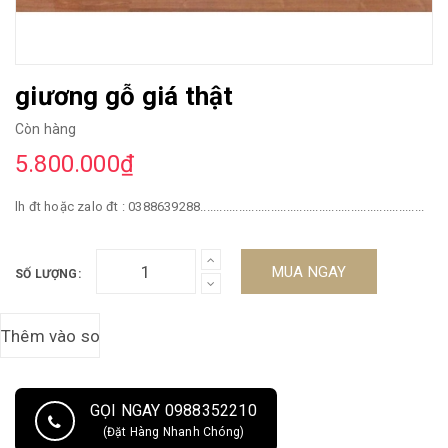
giương gỗ giá thật
Còn hàng
5.800.000₫
lh đt hoặc zalo đt : 0388639288......................................................................
MUA NGAY
SỐ LƯỢNG:
GỌI NGAY 0988352210
(Đặt Hàng Nhanh Chóng)