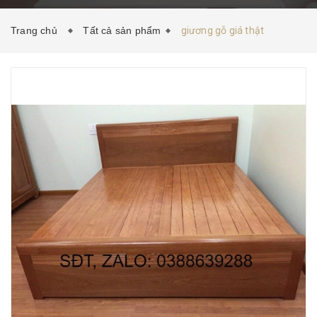
HƯỚNG DẪN MUA HÀNG
TIN TỨC
LIÊN HỆ
Trang chủ
Tất cả sản phẩm
giương gỗ giá thật