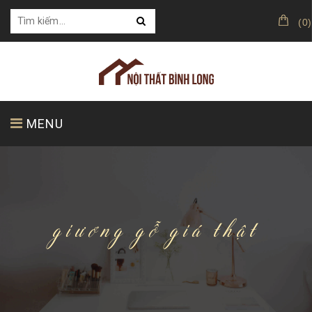
(
0
)
MENU
TRANG CHỦ
GIỚI THIỆU
SẢN PHẨM
giương gỗ giá thật
KHÁCH HÀNG CỦA CHÚNG TÔI