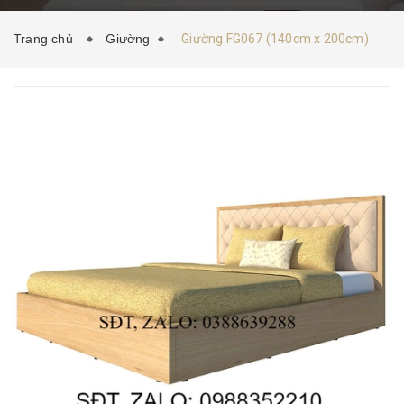
HƯỚNG DẪN MUA HÀNG
TIN TỨC
LIÊN HỆ
Trang chủ
Giường
Giường FG067 (140cm x 200cm)