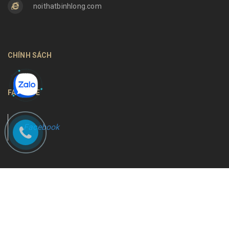
noithatbinhlong.com
CHÍNH SÁCH
FANPAGE
Facebook
Bản quyền thuộc về
Nội thất Bình Long
Cung cấp bởi
Sapo
Tìm kiếm
Giới thiệu