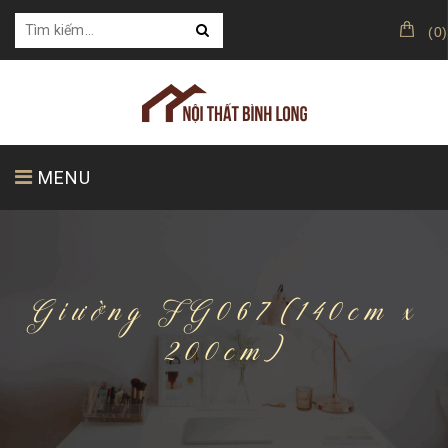
(
0
)
MENU
TRANG CHỦ
GIỚI THIỆU
SẢN PHẨM
Giường FG067 (140cm x
200cm)
KHÁCH HÀNG CỦA CHÚNG TÔI