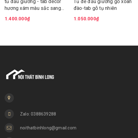
tủ đầu giường - tab decor
Tủ để đầu giường gỗ xoan
hương xám màu sắc sang
đào-tab gỗ tụ nhiên
trong lịch lãm làm tôn nét
1.400.000₫
1.050.000₫
đep cho căn phòng
Zalo: 0388639288
noithatbinhlong@gmail.com