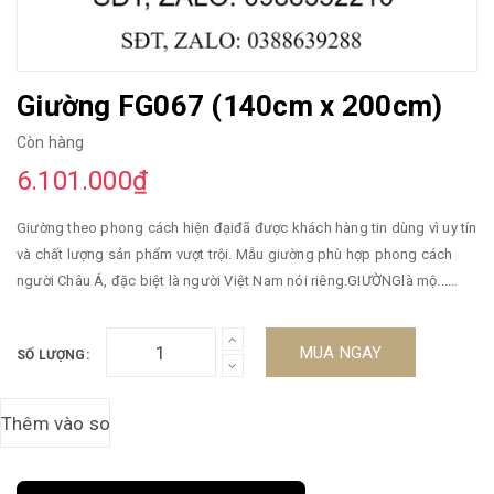
Giường FG067 (140cm x 200cm)
Còn hàng
6.101.000₫
Giường theo phong cách hiện đạiđã được khách hàng tin dùng vì uy tín
và chất lượng sản phẩm vượt trội. Mẫu giường phù hợp phong cách
người Châu Á, đặc biệt là người Việt Nam nói riêng.GIƯỜNGlà mộ...
Zalo:0388639288 Khách hàng liên hệ trực tiếp qua sđt hoặc zalo để
được tư vấn tốt nhất.
MUA NGAY
SỐ LƯỢNG: