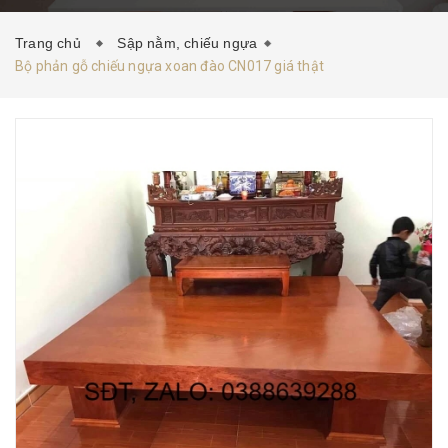
HƯỚNG DẪN MUA HÀNG
TIN TỨC
LIÊN HỆ
Trang chủ
Sập nằm, chiếu ngựa
Bộ phản gỗ chiếu ngựa xoan đào CN017 giá thật