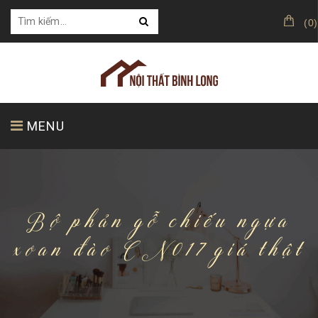
(
0
)
MENU
TRANG CHỦ
GIỚI THIỆU
SẢN PHẨM
Bộ phản gỗ chiếu ngựa
xoan đào CN017 giá thật
KHÁCH HÀNG CỦA CHÚNG TÔI