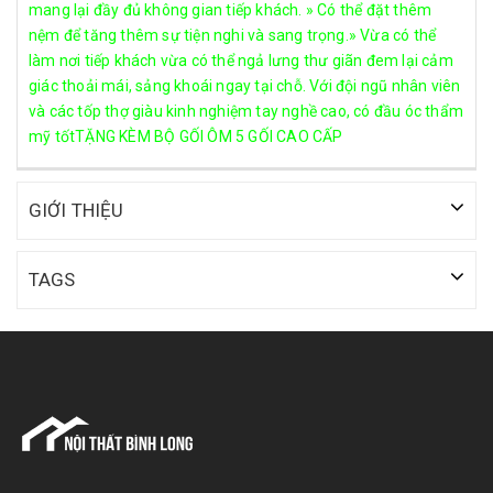
mang lại đầy đủ không gian tiếp khách. » Có thể đặt thêm
nệm để tăng thêm sự tiện nghi và sang trọng.» Vừa có thể
làm nơi tiếp khách vừa có thể ngả lưng thư giãn đem lại cảm
giác thoải mái, sảng khoái ngay tại chỗ. Với đội ngũ nhân viên
và các tốp thợ giàu kinh nghiệm tay nghề cao, có đầu óc thẩm
mỹ tốtTẶNG KÈM BỘ GỐI ÔM 5 GỐI CAO CẤP
GIỚI THIỆU
TAGS