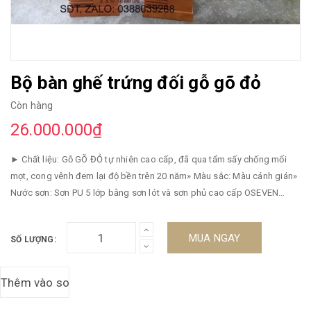
Bộ bàn ghế trứng đối gỗ gõ đỏ
Còn hàng
26.000.000₫
► Chất liệu: Gỗ GÕ ĐỎ tự nhiên cao cấp, đã qua tẩm sấy chống mối
mọt, cong vênh đem lại độ bền trên 20 năm» Màu sắc: Màu cánh gián»
Nước sơn: Sơn PU 5 lớp bằng sơn lót và sơn phủ cao cấp OSEVEN
không độc hại với cả người lớn lẫn trẻ nhỏ ,không bay màu độ bền theo
thời gian» Sản phẩm Đồ gỗ BÌNH LONG : được sản xuất trực tiếp,
MUA NGAY
SỐ LƯỢNG:
không qua các khâu trung gian nên giá thành luôn rẻ hơn thị trương rất
nhiều.► Thiết kế nhẹ nhàng tinh tế nhưng không kém phần tiện nghi»
Bộ Bàn Ghế Phòng Khách Trứng đối gỗ hương đá với 7 món mang lại
đầy đủ không gian tiếp khách. » Có thể đặt thêm nệm để tăng thêm sự
tiện nghi và sang trọng.» Vừa có thể làm nơi tiếp khách vừa có thể ngả