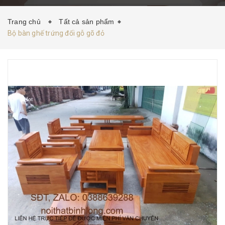
HƯỚNG DẪN MUA HÀNG
TIN TỨC
LIÊN HỆ
Trang chủ
Tất cả sản phẩm
Bộ bàn ghế trứng đối gỗ gõ đỏ