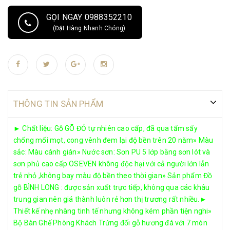
lưng thư giãn đem lại cảm giác thoải mái, sảng khoái ngay tại chỗ. Với
GỌI NGAY 0988352210
đội ngũ nhân viên và các tốp thợ giàu kinh nghiệm tay nghề cao, có
(Đặt Hàng Nhanh Chóng)
đầu óc thẩm mỹ tốtTẶNG KÈM BỘ GỐI ÔM 5 GỐI CAO CẤP
THÔNG TIN SẢN PHẨM
► Chất liệu: Gỗ GÕ ĐỎ tự nhiên cao cấp, đã qua tẩm sấy
chống mối mọt, cong vênh đem lại độ bền trên 20 năm» Màu
sắc: Màu cánh gián» Nước sơn: Sơn PU 5 lớp bằng sơn lót và
sơn phủ cao cấp OSEVEN không độc hại với cả người lớn lẫn
trẻ nhỏ ,không bay màu độ bền theo thời gian» Sản phẩm Đồ
gỗ BÌNH LONG : được sản xuất trực tiếp, không qua các khâu
trung gian nên giá thành luôn rẻ hơn thị trương rất nhiều.►
Thiết kế nhẹ nhàng tinh tế nhưng không kém phần tiện nghi»
Bộ Bàn Ghế Phòng Khách Trứng đối gỗ hương đá với 7 món