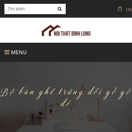
(
0
)
MENU
TRANG CHỦ
GIỚI THIỆU
SẢN PHẨM
Bộ bàn ghế trứng đối gỗ gõ
đỏ
KHÁCH HÀNG CỦA CHÚNG TÔI