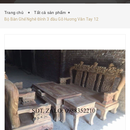
HƯỚNG DẪN MUA HÀNG
TIN TỨC
LIÊN HỆ
Trang chủ
Tất cả sản phẩm
Bộ Bàn Ghế Nghê Đỉnh 3 đầu Gỗ Hương Vân Tay 12