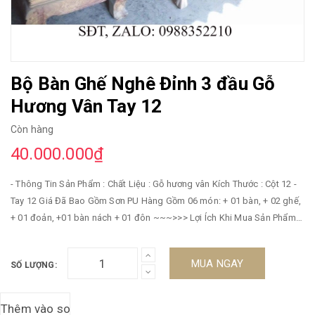
Bộ Bàn Ghế Nghê Đỉnh 3 đầu Gỗ
Hương Vân Tay 12
Còn hàng
40.000.000₫
- Thông Tin Sản Phẩm : Chất Liệu : Gỗ hương vân Kích Thước : Cột 12 -
Tay 12 Giá Đã Bao Gồm Sơn PU Hàng Gồm 06 món: + 01 bàn, + 02 ghế,
+ 01 đoản, +01 bàn nách + 01 đôn ~~~>>> Lợi Ích Khi Mua Sản Phẩm :
~~ Khi mua sản phẩm Tặng ngay 1 khay trà hương đỏ lên tới 600k ~~~
Khi Mua Hoàn Thiện Tặng Ngay Kính Bàn, Kính Đôn kẹp ~~~ Miễn phí
MUA NGAY
SỐ LƯỢNG:
giao hàng bán kính 50km ~~~ ->>> Chú Ý : Ưu Đãi Đặc Biệt Khi Quý
Khách Mua 3 sản phẩm cùng 1 lúc bên công ty chúng tôi có khuyến
mãi giảm giá tất lên đến 3% tổng hóa đơn giá trị sản phẩm ! Hàng