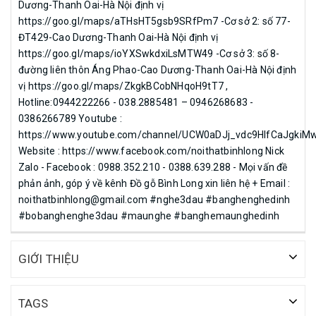
Dương-Thanh Oai-Hà Nội định vị
https://goo.gl/maps/aTHsHT5gsb9SRfPm7 -Cơ sở 2: số 77-
ĐT429-Cao Dương-Thanh Oai-Hà Nội định vị
https://goo.gl/maps/ioYXSwkdxiLsMTW49 -Cơ sở 3: số 8-
đường liên thôn Áng Phao-Cao Dương-Thanh Oai-Hà Nội định
vị https://goo.gl/maps/ZkgkBCobNHqoH9tT7 ,
Hotline:0944222266 - 038.2885481 – 0946268683 -
0386266789 Youtube :
https://www.youtube.com/channel/UCW0aDJj_vdc9HlfCaJgkiM
Website : https://www.facebook.com/noithatbinhlong Nick
Zalo - Facebook : 0988.352.210 - 0388.639.288 - Mọi vấn đề
phản ảnh, góp ý về kênh Đồ gỗ Bình Long xin liên hệ + Email :
noithatbinhlong@gmail.com #nghe3dau #banghenghedinh
#bobanghenghe3dau #maunghe #banghemaunghedinh
GIỚI THIỆU
TAGS