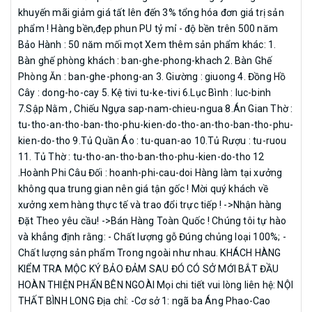
thôn Áng Phao-Cao Dương-Thanh Oai-Hà Nội định vị
khuyến mãi giảm giá tất lên đến 3% tổng hóa đơn giá trị sản
https://goo.gl/maps/ZkgkBCobNHqoH9tT7 , Hotline:0944222266 -
phẩm ! Hàng bền,đẹp phun PU tỷ mỉ - độ bền trên 500 năm
038.2885481 – 0946268683 - 0386266789 Youtube :
Bảo Hành : 50 năm mối mọt Xem thêm sản phẩm khác: 1.
https://www.youtube.com/channel/UCW0aDJj_vdc9HlfCaJgkiMw
Bàn ghế phòng khách : ban-ghe-phong-khach 2. Bàn Ghế
Website : https://www.facebook.com/noithatbinhlong Nick Zalo -
Phòng Ăn : ban-ghe-phong-an 3. Giường : giuong 4. Đồng Hồ
Cây : dong-ho-cay 5. Kệ tivi tu-ke-tivi 6.Lục Bình : luc-binh
Facebook : 0988.352.210 - 0388.639.288 - Mọi vấn đề phản ảnh, góp ý
7.Sập Nằm , Chiếu Ngựa sap-nam-chieu-ngua 8.Án Gian Thờ :
về kênh Đồ gỗ Bình Long xin liên hệ + Email :
tu-tho-an-tho-ban-tho-phu-kien-do-tho-an-tho-ban-tho-phu-
noithatbinhlong@gmail.com #nghe3dau #banghenghedinh
kien-do-tho 9.Tủ Quần Áo : tu-quan-ao 10.Tủ Rượu : tu-ruou
#bobanghenghe3dau #maunghe #banghemaunghedinh
11. Tủ Thờ : tu-tho-an-tho-ban-tho-phu-kien-do-tho 12
.Hoành Phi Câu Đối : hoanh-phi-cau-doi Hàng làm tại xưởng
không qua trung gian nên giá tận gốc ! Mời quý khách về
xưởng xem hàng thực tế và trao đổi trực tiếp ! ->Nhận hàng
Đặt Theo yêu cầu! ->Bán Hàng Toàn Quốc ! Chúng tôi tự hào
và khẳng định rằng: - Chất lượng gỗ Đúng chủng loại 100%; -
Chất lượng sản phẩm Trong ngoài như nhau. KHÁCH HÀNG
KIỂM TRA MỘC KÝ BẢO ĐẢM SAU ĐÓ CÓ SỞ MỚI BẮT ĐẦU
HOÀN THIỆN PHẨN BÊN NGOÀI Mọi chi tiết vui lòng liên hệ: NỘI
THẤT BÌNH LONG Địa chỉ: -Cơ sở 1: ngã ba Áng Phao-Cao