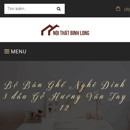
(
0
)
MENU
TRANG CHỦ
GIỚI THIỆU
SẢN PHẨM
Bộ Bàn Ghế Nghê Đỉnh
3 đầu Gỗ Hương Vân Tay
12
KHÁCH HÀNG CỦA CHÚNG TÔI