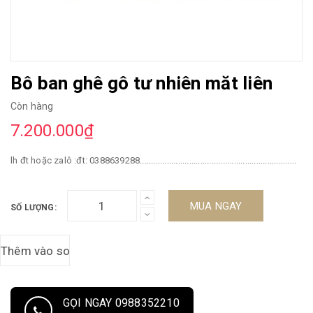
Bô ban ghê gô tư nhiên măt liên
Còn hàng
7.200.000₫
lh đt hoặc zalô :đt: 0388639288......................................................................
MUA NGAY
SỐ LƯỢNG:
GỌI NGAY 0988352210