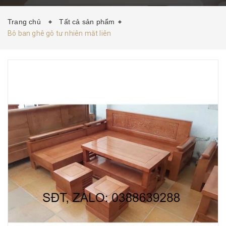
HƯỚNG DẪN MUA HÀNG
TIN TỨC
LIÊN HỆ
Trang chủ
Tất cả sản phẩm
Bô ban ghê gô tư nhiên măt liên