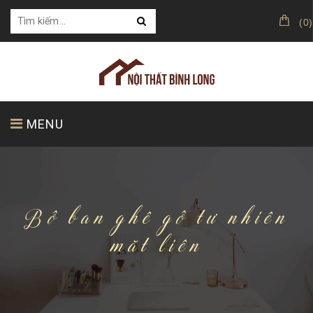
(
0
)
MENU
TRANG CHỦ
GIỚI THIỆU
SẢN PHẨM
Bô ban ghê gô tư nhiên
măt liên
KHÁCH HÀNG CỦA CHÚNG TÔI