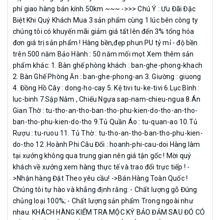
Cao Dương-Thanh Oai-Hà Nội định vị
phí giao hàng bán kính 50km ~~~ ->>> Chú Ý : Ưu Đãi Đặc
https://goo.gl/maps/ioYXSwkdxiLsMTW49 -Cơ sở 3: số 8-đường liên
Biệt Khi Quý Khách Mua 3 sản phẩm cùng 1 lúc bên công ty
thôn Áng Phao-Cao Dương-Thanh Oai-Hà Nội định vị
chúng tôi có khuyến mãi giảm giá tất lên đến 3% tổng hóa
https://goo.gl/maps/ZkgkBCobNHqoH9tT7 , Hotline:0388.639.288 -
đơn giá trị sản phẩm ! Hàng bền,đẹp phun PU tỷ mỉ - độ bền
0988.352.210 – 0975.806.890 - 0963.410.377 Youtube :
trên 500 năm Bảo Hành : 50 năm mối mọt Xem thêm sản
phẩm khác: 1. Bàn ghế phòng khách : ban-ghe-phong-khach
https://www.youtube.com/channel/UCW0aDJj_vdc9HlfCaJgkiMw
2. Bàn Ghế Phòng Ăn : ban-ghe-phong-an 3. Giường : giuong
Website : https://www.facebook.com/noithatbinhlong Nick Zalo -
4. Đồng Hồ Cây : dong-ho-cay 5. Kệ tivi tu-ke-tivi 6.Lục Bình :
Facebook : 0988.352.210 - 0388.639.288 - Mọi vấn đề phản ảnh, góp ý
luc-binh 7.Sập Nằm , Chiếu Ngựa sap-nam-chieu-ngua 8.Án
về kênh Đồ gỗ Bình Long xin liên hệ + Email :
Gian Thờ : tu-tho-an-tho-ban-tho-phu-kien-do-tho-an-tho-
noithatbinhlong@gmail.com #rongbattien #rongcamvang
ban-tho-phu-kien-do-tho 9.Tủ Quần Áo : tu-quan-ao 10.Tủ
#bobanghegocamvang #banghecamvang #bobanghegiare
Rượu : tu-ruou 11. Tủ Thờ : tu-tho-an-tho-ban-tho-phu-kien-
#bobanghecamvanggiare #bobanghegocam
do-tho 12 .Hoành Phi Câu Đối : hoanh-phi-cau-doi Hàng làm
tại xưởng không qua trung gian nên giá tận gốc ! Mời quý
khách về xưởng xem hàng thực tế và trao đổi trực tiếp ! -
>Nhận hàng Đặt Theo yêu cầu! ->Bán Hàng Toàn Quốc !
Chúng tôi tự hào và khẳng định rằng: - Chất lượng gỗ Đúng
chủng loại 100%; - Chất lượng sản phẩm Trong ngoài như
nhau. KHÁCH HÀNG KIỂM TRA MỘC KÝ BẢO ĐẢM SAU ĐÓ CÓ