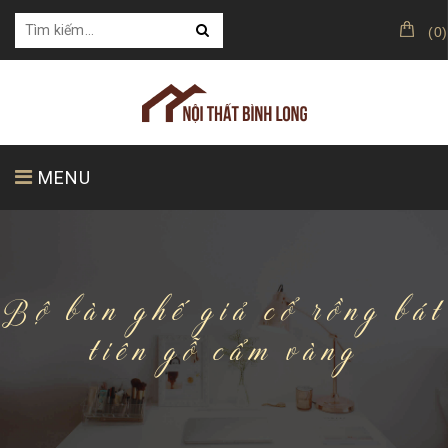
(
0
)
MENU
TRANG CHỦ
GIỚI THIỆU
SẢN PHẨM
Bộ bàn ghế giả cổ rồng bát
tiên gỗ cẩm vàng
KHÁCH HÀNG CỦA CHÚNG TÔI