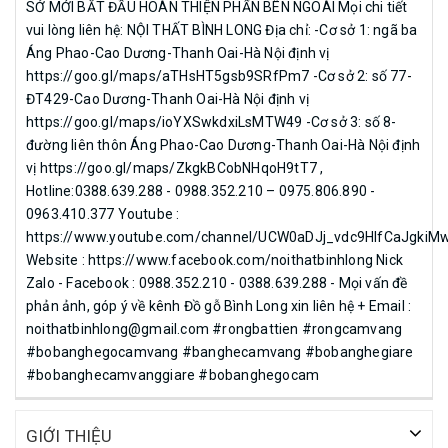
SỞ MỚI BẮT ĐẦU HOÀN THIỆN PHẨN BÊN NGOÀI Mọi chi tiết
vui lòng liên hệ: NỘI THẤT BÌNH LONG Địa chỉ: -Cơ sở 1: ngã ba
Áng Phao-Cao Dương-Thanh Oai-Hà Nội định vị
https://goo.gl/maps/aTHsHT5gsb9SRfPm7 -Cơ sở 2: số 77-
ĐT429-Cao Dương-Thanh Oai-Hà Nội định vị
https://goo.gl/maps/ioYXSwkdxiLsMTW49 -Cơ sở 3: số 8-
đường liên thôn Áng Phao-Cao Dương-Thanh Oai-Hà Nội định
vị https://goo.gl/maps/ZkgkBCobNHqoH9tT7 ,
Hotline:0388.639.288 - 0988.352.210 – 0975.806.890 -
0963.410.377 Youtube :
https://www.youtube.com/channel/UCW0aDJj_vdc9HlfCaJgkiM
Website : https://www.facebook.com/noithatbinhlong Nick
Zalo - Facebook : 0988.352.210 - 0388.639.288 - Mọi vấn đề
phản ảnh, góp ý về kênh Đồ gỗ Bình Long xin liên hệ + Email :
noithatbinhlong@gmail.com #rongbattien #rongcamvang
#bobanghegocamvang #banghecamvang #bobanghegiare
#bobanghecamvanggiare #bobanghegocam
GIỚI THIỆU