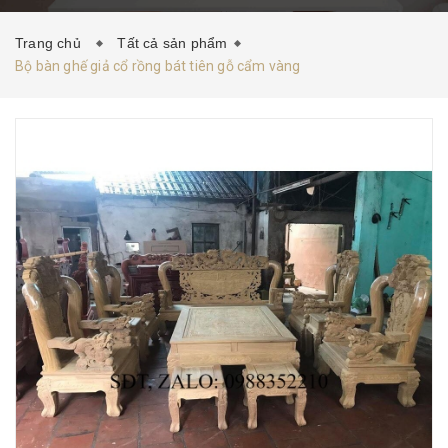
HƯỚNG DẪN MUA HÀNG
TIN TỨC
LIÊN HỆ
Trang chủ
Tất cả sản phẩm
Bộ bàn ghế giả cổ rồng bát tiên gỗ cẩm vàng