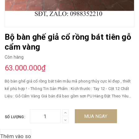
Bộ bàn ghế giả cổ rồng bát tiên gỗ
cẩm vàng
Còn hàng
63.000.000₫
Bộ bàn ghế giả cổ rồng bát tiên mẫu mã phong thủy cực kì đẹp , thiết
kế phù hợp ! - Thông Tin Sản Phẩm : Kích thước : Tay 12 - Cột 12 Chất
Liệu : Gỗ Cẩm Vàng Giá bán đã bao gồm sơn PU Hàng Đặt Theo Yêu
cầu - dày dặn , không giác vân veo cực đẹp ! Hàng Gồm 10 món: + 01
bàn, + 04 ghế, + 01 đoản, +02 bàn nách + 02 đôn ~~~>>> Lợi Ích Khi
MUA NGAY
SỐ LƯỢNG:
Mua Sản Phẩm : ~ Khi Mua Hoàn Thiện Tặng Ngay Kính Bàn, Kính Đôn
kẹp ~~ Tặng ngay 1 khay trà hương đỏ lên tới 600k ~~~ Miễn phí giao
hàng bán kính 50km ~~~ ->>> Chú Ý : Ưu Đãi Đặc Biệt Khi Quý Khách