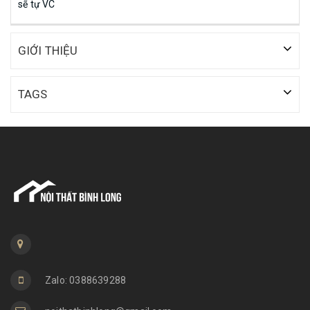
sẽ tự VC
GIỚI THIỆU
TAGS
Zalo: 0388639288