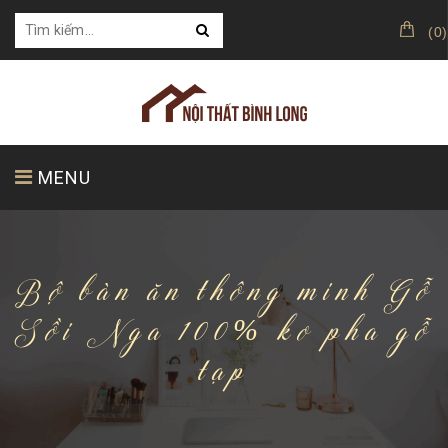
(
0
)
MENU
TRANG CHỦ
GIỚI THIỆU
SẢN PHẨM
Bộ bàn ăn thông minh Gỗ
Sồi Nga 100% ko pha gỗ
tạp
KHÁCH HÀNG CỦA CHÚNG TÔI