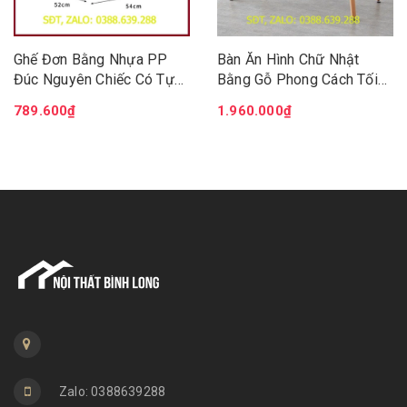
Ghế Đơn Bằng Nhựa PP
Bàn Ăn Hình Chữ Nhật
Đúc Nguyên Chiếc Có Tựa
Bằng Gỗ Phong Cách Tối
Lưng, Ghế Bàn Ăn Phòng
Giản, Cafe Đọc Sách Học
789.600₫
1.960.000₫
Trà Ban Công Quán Nước
Tập Decor Phòng Cực Đẹp
Hội Trường Xếp Gọn
KT 80x120cm BGN009
BGN026.
Zalo: 0388639288