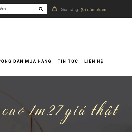
Giỏ hàng:
(
0
)
sản phẩm
ƯỚNG DẪN MUA HÀNG
TIN TỨC
LIÊN HỆ
 cao 1m27 giá thật