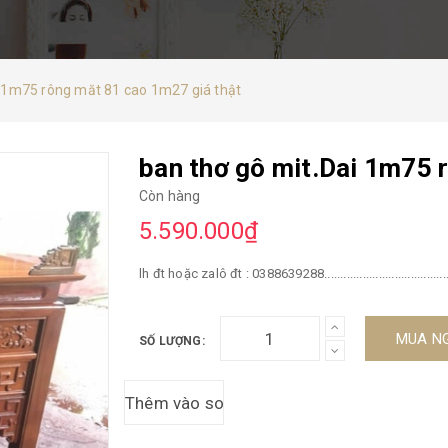
i 1m75 rông măt 81 cao 1m27 giá thật
ban thơ gô mit.Dai 1m75 
Còn hàng
5.590.000₫
lh đt hoặc zalô đt : 0388639288............................................
MUA N
SỐ LƯỢNG: