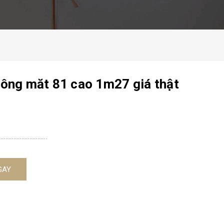
rông măt 81 cao 1m27 giá thật
........................
GAY