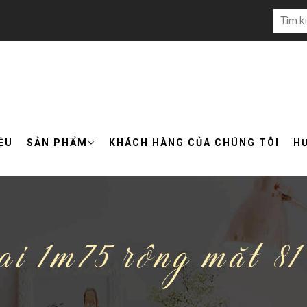
IỆU
SẢN PHẨM
KHÁCH HÀNG CỦA CHÚNG TÔI
H
i 1m75 rông măt 81