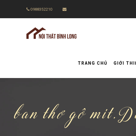
0988352210
TRANG CHỦ
GIỚI TH
ban thơ gô mit.Da