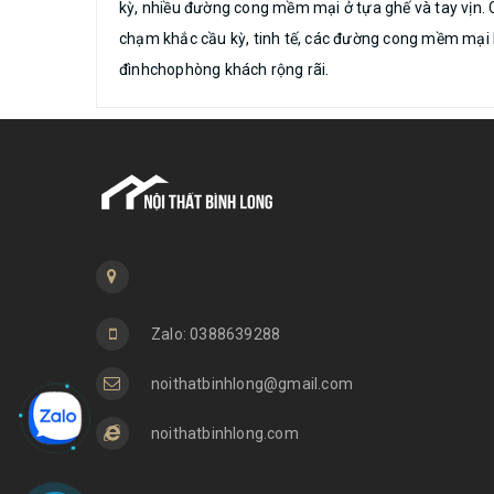
kỳ, nhiều đường cong mềm mại ở tựa ghế và tay vịn. C
chạm khắc cầu kỳ, tinh tế, các đường cong mềm mại 
đìnhchophòng khách rộng rãi.
Zalo: 0388639288
noithatbinhlong@gmail.com
noithatbinhlong.com