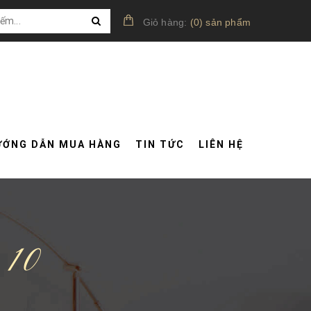
Giỏ hàng:
(
0
)
sản phẩm
ƯỚNG DẪN MUA HÀNG
TIN TỨC
LIÊN HỆ
 10