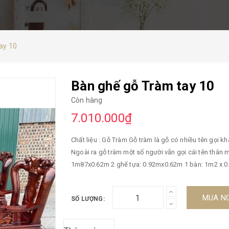
ay 10
Bàn ghế gỗ Tràm tay 10
Còn hàng
7.010.000₫
Chất liệu : Gỗ Tràm Gỗ tràm là gỗ có nhiều tên gọi k
Ngoài ra gỗ tràm một số người vẫn gọi cái tên thân m
1m87x0.62m 2 ghế tựa: 0.92mx0.62m 1 bàn: 1m2 x 0.
chữ nhật Thiết kế kiểu cách, chạm trổ hoa văn cầu kỳ
gỗ tràm Bàn hình chữ nhật – Thiết kế kiểu cách, ch
MUA N
SỐ LƯỢNG:
và tay vịn. Chất liệu: Đặc điểm chung: Bàn ghế phòn
điển với cách chi tiết chạm khắc cầu kỳ, tinh tế, c
phòng khách. Sản phẩm có tạo hình đẹp, kết cấu v