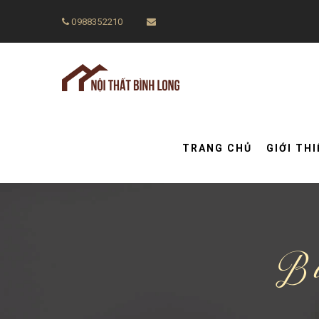
0988352210
TRANG CHỦ
GIỚI TH
Bà