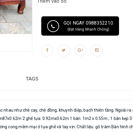
rãi.
GỌI NGAY 0988352210
(Đặt Hàng Nhanh Chóng)
TAGS
hác nhau như:chè cay, chè đồng, khuynh diệp, bạch thiên tầng. Ngoài ra
 1m87x0.62m 2 ghế tựa: 0.92mx0.62m 1 bàn: 1m2 x 0.55m , 1 bàn kẹp 3
ường cong mềm mại ở tựa ghế và tay vịn. Chất liệu: gỗ tràm Bàn hình c