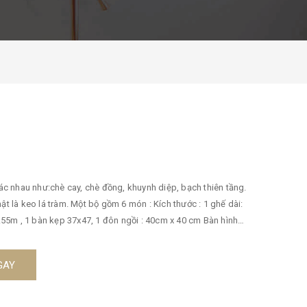
hác nhau như:chè cay, chè đồng, khuynh diệp, bạch thiên tầng.
ật là keo lá tràm. Một bộ gồm 6 món : Kích thước : 1 ghế dài:
55m , 1 bàn kẹp 37x47, 1 đôn ngồi : 40cm x 40 cm Bàn hình
, nhiều đường cong mềm mại ở tựa ghế và tay vịn. Chất liệu:
ạm trổ hoa văn cầu kỳ, nhiều đường cong mềm mại ở tựa ghế
GAY
g khách bằng gỗ tự nhiên được thiết kế với phong cách cổ
ác đường cong mềm mại làm tôn nên vẻ trang trọng cho khu
ững chắc phù hợp làmnội thất gia đìnhchophòng khách rộng