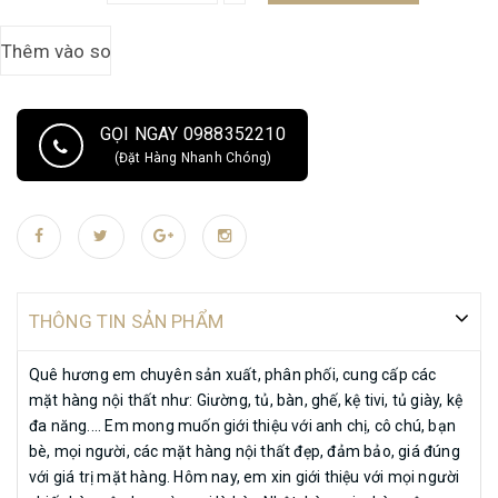
tiêu chuẩn xuất khẩu. Bàn có kích thước 50x70cm, cao 30cm Ngoài ra
còn các kích thước 60x90cm, 70x120cm Bàn có màu tự nhiên, gỗ dày.
Chân bàn làm bằng chân tiện, gỗ đặc nên rất chắc khỏe. Bàn có bản lề
có thể gập lại và có chốt cố định. Bản lề làm bằng sắt dày nên độ bền
rất đảm bảo. Bàn làm bằng gỗ đã sấy nên chống cong vênh, mối mọt.
GỌI NGAY 0988352210
Bàn được đánh giấy ráp và sơn phủ kỹ lưỡng. Nước sơn mịn, sờ mượt
(Đặt Hàng Nhanh Chóng)
mà, êm ái. Bàn cao 30cm, cao hơn các bàn khác cùng loại đảm bảo
khi đút chân vào gầm bàn có thể co duỗi thoải mái. Bàn có thể làm
bàn ăn, bàn học, bàn làm việc, bàn uống nước... rất tiện lợi Bàn được
làm tại xưởng nên anh chị yên tâm về giá Bàn được đóng hộp cẩn thận,
bọc gói kỹ đảm bảo chất lượng khi tới tay khách hàng. Anh chị cần tư
vấn liên hệ sdt 0973738226, face zalo số trên ạ #
THÔNG TIN SẢN PHẨM
bangaplambanggotunhienhoantoangiare # #
bannhatlambanggotunhienhoantoanhangdeptotchatluongcao # #
Quê hương em chuyên sản xuất, phân phối, cung cấp các
banosinlambanggotunhiengiaredepben #
mặt hàng nội thất như: Giường, tủ, bàn, ghế, kệ tivi, tủ giày, kệ
đa năng.... Em mong muốn giới thiệu với anh chị, cô chú, bạn
bè, mọi người, các mặt hàng nội thất đẹp, đảm bảo, giá đúng
với giá trị mặt hàng. Hôm nay, em xin giới thiệu với mọi người