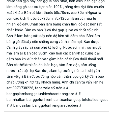
chiếc bàn gập hay còn gọi là bàn Nhật, bàn osin, bàn gập gọn
làm bằng gỗ cao su tự nhiên 100% , hàng đẹp đạt tiêu chuẩn
xuất khẩu. Bàn có kích thước 50x70cm, cao 30cm Ngoài ra
còn các kích thước 60x90cm, 70x120cm Bàn có màu tự
nhiên, gỗ dày. Chân bàn làm bằng chân tiện, gỗ đặc nên rất
chắc khỏe. Bàn có bản lề có thể gập lại và có chốt cố định.
Bản lề làm bằng sắt dày nên độ bền rất đảm bảo. Bàn làm
bằng gỗ đã sấy nên chống cong vênh, mối mọt. Bàn được
đánh giấy ráp và sơn phủ kỹ lưỡng. Nước sơn mịn, sờ mượt
mà, êm ái. Bàn cao 30cm, cao hơn các bàn khác cùng loại
đảm bảo khi đút chân vào gầm bàn có thể co duỗi thoải mái.
Bàn có thể làm bàn ăn, bàn học, bàn làm việc, bàn uống
nước... rất tiện lợi Bàn được làm tại xưởng nên anh chị yên
tâm về giá Bàn được đóng hộp cẩn thận, bọc gói kỹ đảm bảo
chất lượng khi tới tay khách hàng. Anh chị cần tư vấn liên hệ
sdt 0973738226, face zalo số trên ạ #
bangaplambanggotunhienhoantoangiare # #
bannhatlambanggotunhienhoantoanhangdeptotchatluongcao
# # banosinlambanggotunhiengiaredepben #