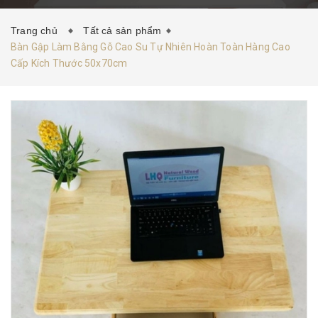
HƯỚNG DẪN MUA HÀNG
TIN TỨC
LIÊN HỆ
Trang chủ
Tất cả sản phẩm
Bàn Gập Làm Bằng Gỗ Cao Su Tự Nhiên Hoàn Toàn Hàng Cao
Cấp Kích Thước 50x70cm