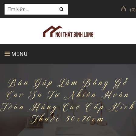
(
0
)
MENU
Bàn Gập Làm Bằng Gỗ
TRANG CHỦ
GIỚI THIỆU
SẢN PHẨM
Cao Su Tự Nhiên Hoàn
Toàn Hàng Cao Cấp Kích
KHÁCH HÀNG CỦA CHÚNG TÔI
Thước 50x70cm