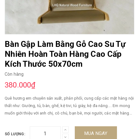
Bàn Gập Làm Bằng Gỗ Cao Su Tự
Nhiên Hoàn Toàn Hàng Cao Cấp
Kích Thước 50x70cm
Còn hàng
380.000₫
Quê hương em chuyên sản xuất, phân phối, cung cấp các mặt hàng nội
thất như: Giường, tủ, bàn, ghế, kệ tivi, tủ giày, kệ đa năng.... Em mong
muốn giới thiệu với anh chị, cô chú, bạn bè, mọi người, các mặt hàng
nội thất đẹp, đảm bảo, giá đúng với giá trị mặt hàng. Hôm nay, em xin
giới thiệu với mọi người chiếc bàn gập hay còn gọi là bàn Nhật, bàn
MUA NGAY
SỐ LƯỢNG:
osin, bàn gập gọn làm bằng gỗ cao su tự nhiên 100% , hàng đẹp đạt