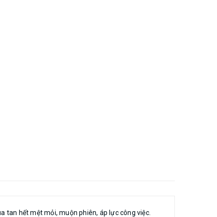
trong mỗi gia đình. » Phù hợp với không gian bếp của mọi gia
khác: » Sản phẩm được sản xuất trực tiếp tại xưởng NỘI THẤT
ượng gỗ đúng chủng loại 100%.
 tan hết mệt mỏi, muộn phiên, áp lực công việc.