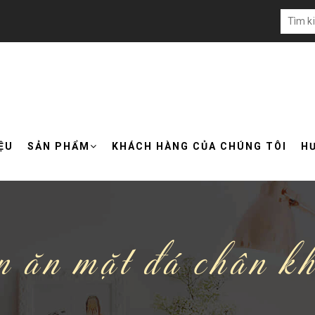
IỆU
SẢN PHẨM
KHÁCH HÀNG CỦA CHÚNG TÔI
H
 ăn mặt đá chân k