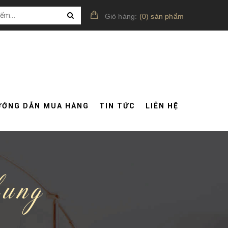
Giỏ hàng:
(
0
)
sản phẩm
ƯỚNG DẪN MUA HÀNG
TIN TỨC
LIÊN HỆ
hung