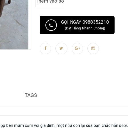
chó với vân gỗ tự nhiên bắt mắt tạo cảm giác ấm áp 
đình, từ chung cư, đến nhà mặt phố. ​​​ ► Thông tin 
BÌNH LONG, không qua trung gian. » Cam kết chất l
GỌI NGAY 0988352210
(Đặt Hàng Nhanh Chóng)
TAGS
p bên mâm cơm với gia đình, một nửa còn lại của bạn chắc hẳn sẽ xua