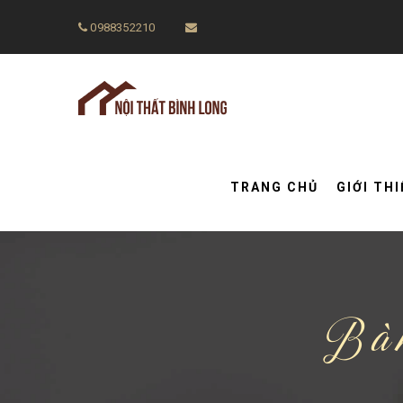
0988352210
TRANG CHỦ
GIỚI TH
Bàn