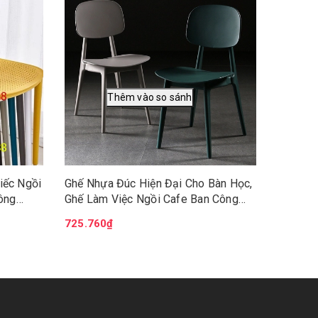
Bàn ăn 
120x70c
hiện đạ
3.628.
iếc Ngồi
Ghế Nhựa Đúc Hiện Đại Cho Bàn Học,
ông
Ghế Làm Việc Ngồi Cafe Ban Công
 Nail Đa
Phòng Ăn Bằng Nhựa Dụng Đa Năng
725.760₫
Tiện Ích ORD05