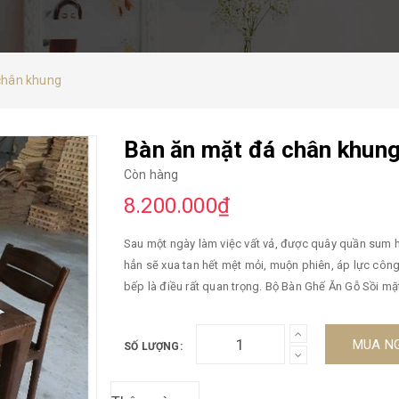
chân khung
Bàn ăn mặt đá chân khun
Còn hàng
8.200.000₫
Sau một ngày làm việc vất vả, được quây quần sum 
hẳn sẽ xua tan hết mệt mỏi, muộn phiên, áp lực công
bếp là điều rất quan trọng. Bộ Bàn Ghế Ăn Gỗ Sồi mặt đá 6 ghế chân khung với quy cách thiết kế tiêu chuẩn, đảm
bảo đem lại sự thoải mái, ấm cúng cho phòng bếp n
Ghế chân khung: » Chất liệu: Gỗ Sồi Nga tự nhiên. » 
MUA N
SỐ LƯỢNG:
» 06 ghế ăn: Mặt ghế 55x45 cm cao 44cm, tựa lưng c
Ghế chân khung: » Chất liệu gỗ Sồi Nga tự nhiên đ
ghế đều được phủ 3 lớp PU chống trầy, chịu nước ch