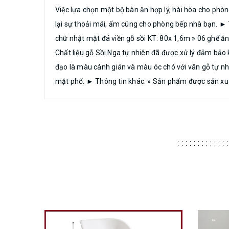
Việc lựa chọn một bộ bàn ăn hợp lý, hài hòa cho phò
lại sự thoải mái, ấm cúng cho phòng bếp nhà bạn. ► 
chữ nhật mặt đá viền gỗ sồi KT: 80x 1,6m » 06 ghế ă
Chất liệu gỗ Sồi Nga tự nhiên đã được xử lý đảm bảo
đạo là màu cánh gián và màu óc chó với vân gỗ tự nh
mặt phố. ​​​ ► Thông tin khác: » Sản phẩm được sản x