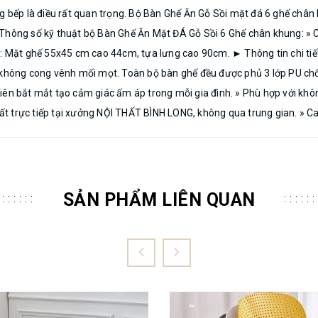
ng bếp là điều rất quan trọng. Bộ Bàn Ghế Ăn Gỗ Sồi mặt đá 6 ghế chân
Thông số kỹ thuật bộ Bàn Ghế Ăn Mặt ĐÁ Gỗ Sồi 6 Ghế chân khung: » Chấ
n: Mặt ghế 55x45 cm cao 44cm, tựa lưng cao 90cm. ► Thông tin chi ti
 không cong vênh mối mọt. Toàn bộ bàn ghế đều được phủ 3 lớp PU chốn
iên bắt mắt tạo cảm giác ấm áp trong mỗi gia đình. » Phù hợp với khôn
uất trực tiếp tại xưởng NỘI THẤT BÌNH LONG, không qua trung gian. » 
SẢN PHẨM LIÊN QUAN