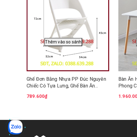
Ghế Đơn Bằng Nhựa PP Đúc Nguyên
Bàn Ăn 
Chiếc Có Tựa Lưng, Ghế Bàn Ăn
Phong C
Phòng Trà Ban Công Quán Nước Hội
Học Tập
789.600₫
1.960.0
Trường Xếp Gọn BGN026.
80x120