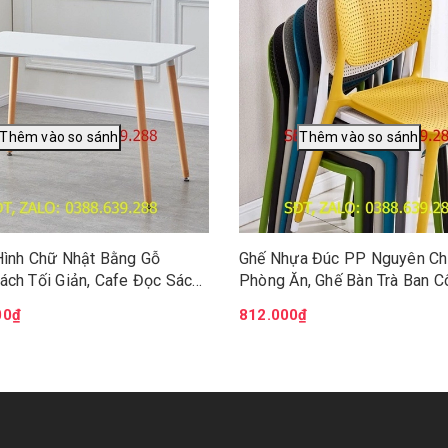
Hình Chữ Nhật Bằng Gỗ
Ghế Nhựa Đúc PP Nguyên Ch
ách Tối Giản, Cafe Đọc Sách
Phòng Ăn, Ghế Bàn Trà Ban C
 Decor Phòng Cực Đẹp KT
Quán Coffee Phòng Chờ Tiệm
00₫
812.000₫
cm BGN009
Năng Bền Bỉ BGN044