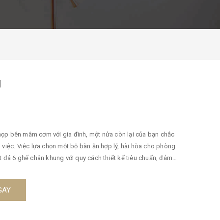
g
họp bên mâm cơm với gia đình, một nửa còn lại của bạn chắc
 việc. Việc lựa chọn một bộ bàn ăn hợp lý, hài hòa cho phòng
hà bạn. ► Thông số kỹ thuật bộ Bàn Ghế Ăn Mặt ĐÁ Gỗ Sồi 6
01 Bàn ăn : Bàn hình chữ nhật mặt đá viền gỗ sồi KT: 80x 1,6m
GAY
ao 90cm. ► Thông tin chi tiết Bàn Ghế Ăn Mặt ĐÁ Gỗ Sồi 6
ã được xử lý đảm bảo không cong vênh mối mọt. Toàn bộ bàn
ịu nhiệt. » Màu sắc: Màu chủ đạo là màu cánh gián và màu óc